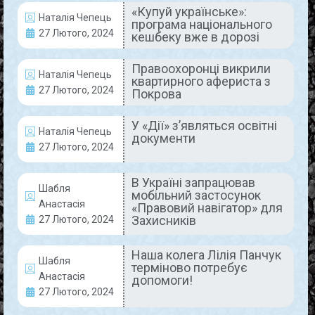
«Купуй українське»:
Наталія Чепець
програма національного
Вже протягом двох місяців працівники
27 Лютого, 2024
кешбеку вже в дорозі
Покровського гірничо-збагачувального комбінату
виконують виробничі завдання на підприємствах
Правоохоронці викрили
Одещини та Львівщини. Подібна співпраця
Наталія Чепець
квартирного афериста з
максимально актуалізувалась, коли комбінат був
27 Лютого, 2024
Покрова
змушений призупинити
READ MORE »
У «Дії» з’являться освітні
Наталія Чепець
документи
27 Лютого, 2024
28 Лютого, 2024
Коментарів немає
В Україні запрацював
Шабля
мобільний застосунок
Анастасія
«Правовий навігатор» для
ЖИТТЯ МІСТА
Захисників
27 Лютого, 2024
Наша колега Лілія Панчук
Шабля
терміново потребує
Анастасія
допомоги!
27 Лютого, 2024