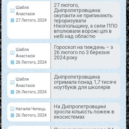
27 лютого,
Шабля
Дніпропетровщина:
Анастасія
окупанти не припиняють
Покровчани – переможці
тероризувати
27 Лютого, 2024
Нікопольщину, а сили ППО
міжнародних та всеукраїнських
вполювали ворожі цілі в
творчих конкурсів
небі над областю
Гороскоп на тиждень – з
Юні мешканці Покрова не припиняють
Шабля
26 лютого по 3 березня
підкорювати творчі вершини. Мова йде про
Анастасія
2024 року
вихованців Дитячої школи мистецтв та Дитячої
26 Лютого, 2024
музичної школи. Участь у мистецьких та музичних
READ MORE »
Дніпропетровщина
Шабля
отримала понад 1,7 тисячі
Анастасія
ноутбуків для школярів
28 Лютого, 2024
Коментарів немає
26 Лютого, 2024
На Дніпропетровщині
Наталія Чепець
зросла кількість пожеж в
АКТУАЛЬНО
26 Лютого, 2024
екосистемах