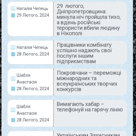
29 лютого,
Наталія Чепець
Дніпропетровщина:
ДНІПРОПЕТРОВЩИНА СЬОГОДНІ
29 Лютого, 2024
минула ніч пройшла тихо,
а вдень російські
терористи вбили людину
в Нікополі
Працівники комбінату
Наталія Чепець
успішно надають свої
28 Лютого, 2024
послуги іншим
підприємствам
Покровчани – переможці
29 лютого, Дніпропетровщина:
Шабля
міжнародних та
Анастасія
минула ніч пройшла тихо, а
всеукраїнських творчих
конкурсів
28 Лютого, 2024
вдень російські терористи вбили
людину в Нікополі
Вимагають хабар –
Шабля
телефонуй на гарячу лінію
Анастасія
Вчора, 28 лютого, російські окупанти здійснили 12
атак на Нікопольщину дронами-камікадзе та
28 Лютого, 2024
артилерією. Є чисельні руйнування у Нікополі,
Мирівській та Марганецькій громадах. Але
Українським Захисникам