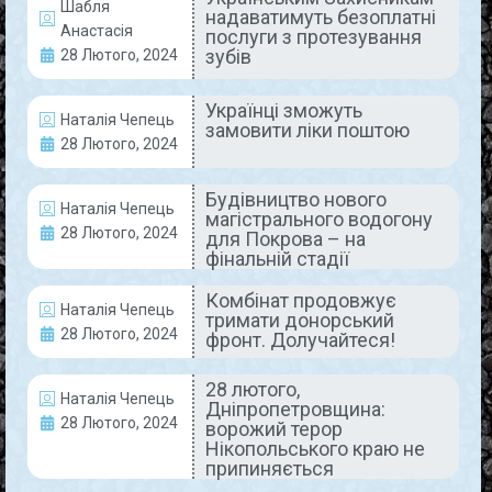
Шабля
найстрашніше те,
надаватимуть безоплатні
Анастасія
послуги з протезування
READ MORE »
зубів
28 Лютого, 2024
29 Лютого, 2024
Коментарів немає
Українці зможуть
Наталія Чепець
замовити ліки поштою
28 Лютого, 2024
ВИРОБНИЦТВО
Будівництво нового
Наталія Чепець
магістрального водогону
28 Лютого, 2024
для Покрова – на
фінальній стадії
Комбінат продовжує
Наталія Чепець
тримати донорський
28 Лютого, 2024
фронт. Долучайтеся!
28 лютого,
Наталія Чепець
Дніпропетровщина:
Працівники комбінату успішно
28 Лютого, 2024
ворожий терор
Нікопольського краю не
надають свої послуги іншим
припиняється
підприємствам