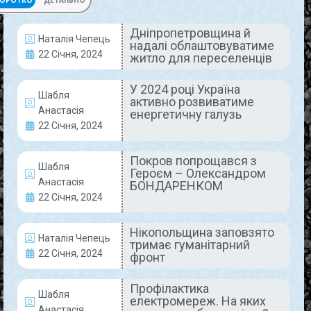
ОРОТКО
ДЕТАЛЬНО
Дніпропетровщина й
Наталія Чепець
надалі облаштовуватиме
ДНІПРОПЕТРОВЩИНА СЬОГОДНІ
22 Січня, 2024
житло для переселенців
У 2024 році Україна
Шабля
активно розвиватиме
Анастасія
енергетичну галузь
22 Січня, 2024
Покров попрощався з
Шабля
Героєм – Олександром
Анастасія
БОНДАРЕНКОМ
Дніпропетровщина й надалі
22 Січня, 2024
облаштовуватиме житло для
переселенців
Нікопольщина заповзято
Наталія Чепець
тримає гуманітарний
22 Січня, 2024
фронт
Багато людей, котрі були змушені тікати від війни,
знайшли прихисток у нашому регіоні. Цього року
Профілактика
обласна влада планує збільшити кількість житла
Шабля
електромереж. На яких
для переселенців, котрих налічується
Анастасія