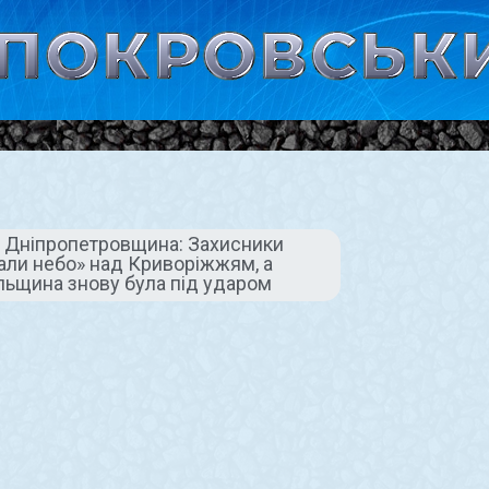
я, Дніпропетровщина: Захисники
али небо» над Криворіжжям, а
льщина знову була під ударом