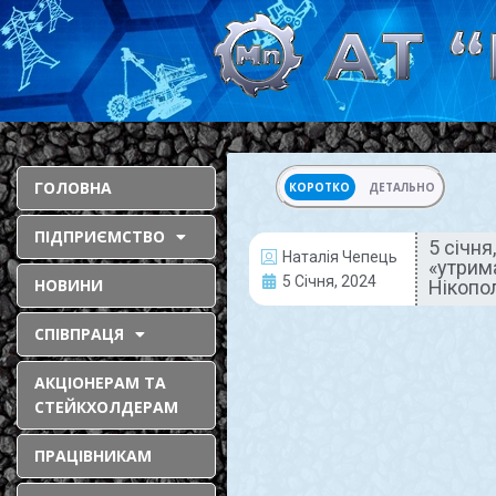
ГОЛОВНА
КОРОТКО
ДЕТАЛЬНО
ПІДПРИЄМСТВО
5 січн
Наталія Чепець
«утрим
ДНІПРОПЕТРОВЩИНА
5 Січня, 2024
НОВИНИ
СЬОГОДНІ
Нікопо
СПІВПРАЦЯ
АКЦІОНЕРАМ ТА
СТЕЙКХОЛДЕРАМ
ПРАЦІВНИКАМ
5 січня,
Дніпропетровщин