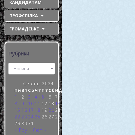
КАНДИДАТАМ
а: Захисники
ПРОФСПІЛКА
«утримали небо»
над Криворіжжям,
ГРОМАДСЬКЕ
а Нікопольщина
знову була під
ударом
Рубрики
Шість ворожих шахедів цієї
ночі намагались завдати
руйнувань на території
Січень 2024
Криворізького району. Але
українські Захисники
Пн
Вт
Ср
Чт
Пт
Сб
Нд
вправно приземлили БплА.
1
2
3
4
5
6
7
За інформацією очільника
8
9
10
11
12
13
14
Дніпро ОВА Сергія Лисака,
15
16
17
18
19
20
21
22
23
24
25
26
27
28
READ MORE »
29
30
31
« Гру
Лют »
5 Січня, 2024
Коментарів