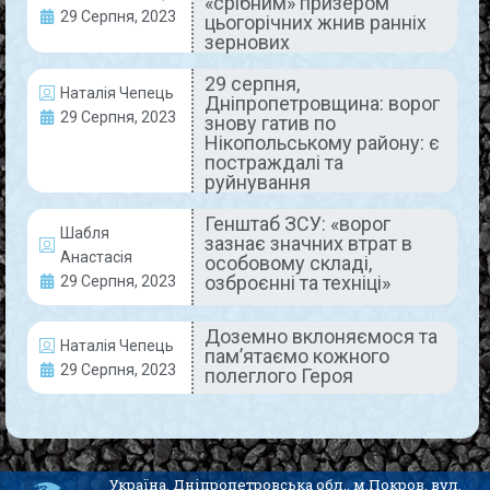
«срібним» призером
Томаківки. Спортивний захід проходив за
29 Серпня, 2023
цьогорічних жнив ранніх
підтримки
зернових
READ MORE »
29 серпня,
Наталія Чепець
Дніпропетровщина: ворог
29 Серпня, 2023
Коментарів немає
29 Серпня, 2023
знову гатив по
Нікопольському району: є
постраждалі та
руйнування
ЖИТТЯ МІСТА
Генштаб ЗСУ: «ворог
Шабля
зазнає значних втрат в
Анастасія
особовому складі,
озброєнні та техніці»
29 Серпня, 2023
Доземно вклоняємося та
Наталія Чепець
пам’ятаємо кожного
29 Серпня, 2023
полеглого Героя
Школярі з КЗ «Ліцей №2»
працюють над популяризацією
Україна, Дніпропетровська обл., м.Покров, вул.