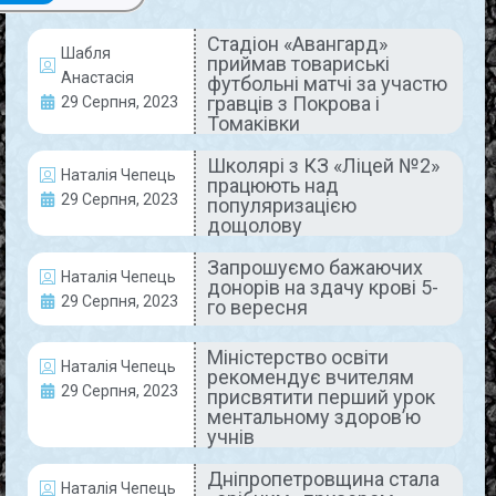
Стадіон «Авангард»
Шабля
приймав товариські
НОВИНИ
Анастасія
футбольні матчі за участю
гравців з Покрова і
29 Серпня, 2023
Томаківки
Школярі з КЗ «Ліцей №2»
Наталія Чепець
працюють над
29 Серпня, 2023
популяризацією
дощолову
Запрошуємо бажаючих
Наталія Чепець
донорів на здачу крові 5-
Стадіон «Авангард» приймав
29 Серпня, 2023
го вересня
товариські футбольні матчі за
Міністерство освіти
участю гравців з Покрова і
Наталія Чепець
рекомендує вчителям
Томаківки
29 Серпня, 2023
присвятити перший урок
ментальному здоров’ю
учнів
29-го серпня на стадіоні «Авангард»
Покровського ГЗК пройшли товариські зустрічі
Дніпропетровщина стала
між командами юнаків з Покрова та гостей з
Наталія Чепець