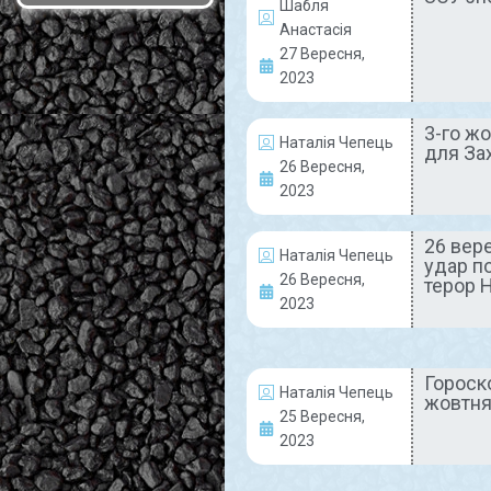
Шабля
30 Вересня, 2023
Анастасія
Коментарів немає
27 Вересня,
2023
3-го ж
НАШІ ЛЮДИ
Наталія Чепець
для За
26 Вересня,
2023
26 вер
Наталія Чепець
удар п
26 Вересня,
терор 
2023
Вітаємо з ювілеєм
нашого шановного
Гороско
колегу Андрія
Наталія Чепець
жовтня
25 Вересня,
Кащина!
2023
Він скромний та