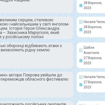
28 Вересня,
працівників
можете 
2023
профтехосвіти
сумніва
з великим серцем, сталевою
міста з
Наталія Чепе
Так оптиміст
кою і найсильнішим у світі янголом-
професійним
28 Вересня,
цем. Історія Героя Олександра
впевнено п
а – Захисника Маріуполя, який
2023
один Герой, 
святом
в у російському полоні
добровільно
захисту Укр
2-го жовтня в Україні
ькі оборонці відбивають атаки з
початку по
Шабля
відзначають День
а визволяють рідну землю
війни. Хороб
Анастасія
працівників професійно-
зараз вже з
27 Вересня,
технічної освіти. В нашому
місті цей надважливий
2023
READ MORE »
напрямок представляє
дружня команда
мні» актори Покрова увійшли до
Наталія Чепе
професіоналів
 переможців обласного фестивалю
27 Вересня,
Покровського центру
2023
підготовки та
перепідготовки робітничих
READ MORE »
ешкоджують російських окупантів