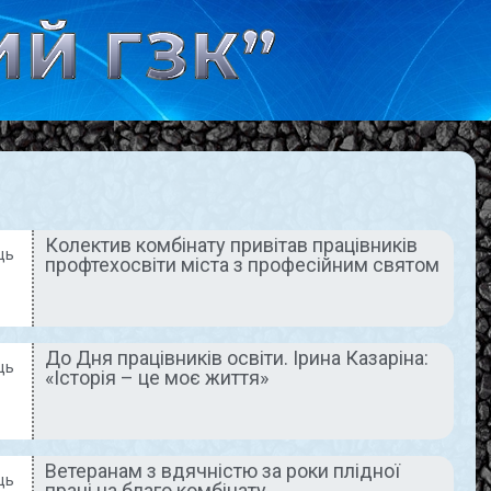
Колектив комбінату привітав працівників
ць
профтехосвіти міста з професійним святом
ОЇ НАШОГО ЧАСУ
НОВИНИ
До Дня працівників освіти. Ірина Казаріна:
ць
«Історія – це моє життя»
Захисника.
До Дня
Ветеранам з вдячністю за роки плідної
ць
е добре,
працівників освіти.
праці на благо комбінату