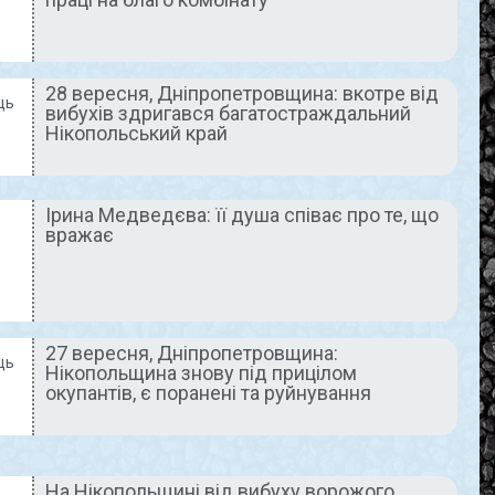
навіть не
Ірина Казаріна:
тись”
«Історія – це моє
28 вересня, Дніпропетровщина: вкотре від
життя»
ць
ично і
вибухів здригався багатостраждальний
Нікопольський край
ромовляє ще
Багато мешканців нашого
який
міста знають родину
 став на
талановитих освітян, які
аїни ще до
своїм прикладом виховали
Ірина Медведєва: її душа співає про те, що
вномасштабної
вражає
не одне покоління
рий воїн, а
покровчан. Це викладачі
аступник
історії – Олександр
Леонідович та Ірина Яківна
READ MORE »
27 вересня, Дніпропетровщина:
ць
Нікопольщина знову під прицілом
окупантів, є поранені та руйнування
На Нікопольщині від вибуху ворожого