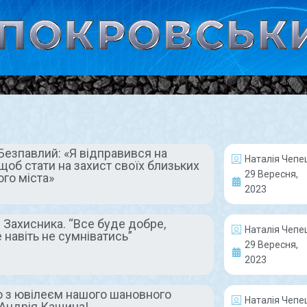
Безпавлий: «Я відправився на
Наталія Чепе
щоб стати на захист своїх близьких
АКТУАЛЬНО
ГЕР
29 Вересня,
ого міста»
2023
 Захисника. “Все буде добре,
Наталія Чепе
 навіть не сумніватись”
29 Вересня,
2023
Колектив
До Дня 
о з ювілеєм нашого шановного
Наталія Чепе
комбінату привітав
“Все буд
 Андрія Кащина!