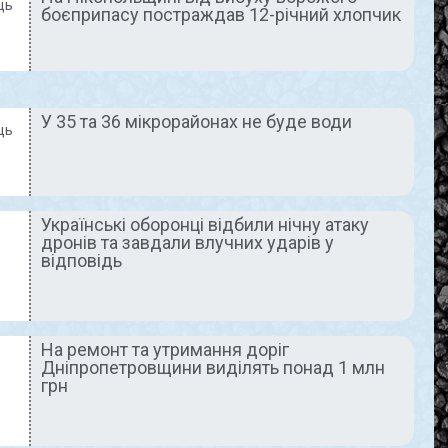
ць
боєприпасу постраждав 12-річний хлопчик
2023
29 Вересня, 2023
немає
Коментарів немає
У 35 та 36 мікрорайонах не буде води
ОЇ НАШОГО ЧАСУ
ДНІПРОПЕТРОВЩИНА
ць
СЬОГОДНІ
Українські оборонці відбили нічну атаку
дронів та завдали влучних ударів у
відповідь
 великим
28 вересня,
 сталевою
Дніпропетровщин
На ремонт та утримання доріг
ою і
а: вкотре від
Дніпропетровщини виділять понад 1 млн
грн
нішим у
вибухів здригався
голом-
багатостраждальн