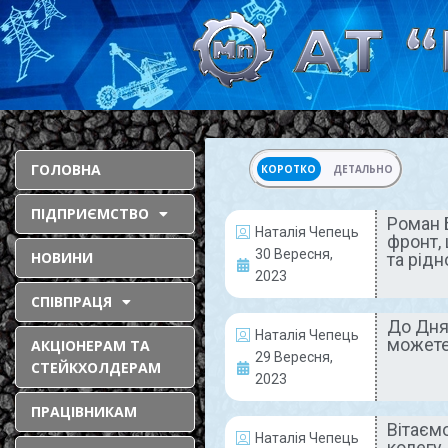
ГОЛОВНА
КОРОТКО
ДЕТАЛЬНО
ПІДПРИЄМСТВО
Роман 
Наталія Чепець
фронт, 
НАШІ ЛЮДИ
30 Вересня,
НОВИНИ
та рідн
2023
СПІВПРАЦЯ
До Дня
Наталія Чепець
можете
АКЦІОНЕРАМ ТА
29 Вересня,
СТЕЙКХОЛДЕРАМ
2023
ПРАЦІВНИКАМ
Роман Безпавлий:
Вітаєм
Наталія Чепець
«Я відправився на
колегу