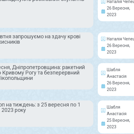
Наталія Чепе
29 Вересня, 2023
29 Вересня, 
26 Вересня,
Коментарів немає
Коментарів 
2023
овтня запрошуємо на здачу крові
НАШІ ЛЮДИ
ГЕР
Наталія Чепе
хисників
26 Вересня,
2023
есня, Дніпропетровщина: ракетний
Шабля
о Кривому Рогу та безперервний
Анастасія
Нікопольщини
26 Вересня,
2023
Ветеранам з
Барні з
вдячністю за роки
серцем,
п на тиждень: з 25 вересня по 1
плідної праці на
витримк
Шабля
 2023 року
Анастасія
благо комбінату
найсиль
25 Вересня,
світі ян
2023
Щоденно і повсякчас маємо