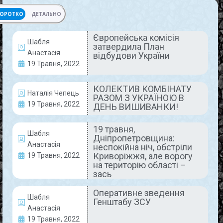
ОРОТКО
ДЕТАЛЬНО
Європейська комісія
Шабля
затвердила План
АКТУАЛЬНО
Анастасія
відбудови України
19 Травня, 2022
КОЛЕКТИВ КОМБІНАТУ
Наталія Чепець
РАЗОМ З УКРАЇНОЮ В
19 Травня, 2022
ДЕНЬ ВИШИВАНКИ!
19 травня,
Шабля
Дніпропетровщина:
Анастасія
неспокійна ніч, обстріли
Європейська комісія затвердила
Криворіжжя, але ворогу
19 Травня, 2022
План відбудови України
на територію області –
зась
Цю гарну новину повідомив Прем’єр-міністр
Оперативне зведення
України Денис Шмигаль. До того ж Україні
Шабля
Генштабу ЗСУ
нададуть значну фінансову допомогу у розмірі 9
Анастасія
млрд євро. Денис Шмигаль
19 Травня, 2022