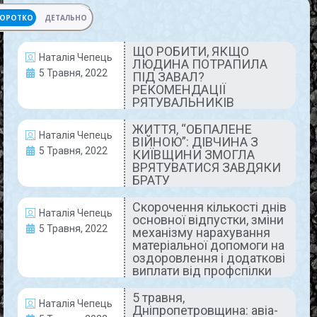
ОРОТКО
ДЕТАЛЬНО
ЩО РОБИТИ, ЯКЩО
Наталія Чепець
ЛЮДИНА ПОТРАПИЛА
ДОПОМОГА
5 Травня, 2022
ПІД ЗАВАЛ?
РЕКОМЕНДАЦІЇ
РЯТУВАЛЬНИКІВ
ЖИТТЯ, “ОБПАЛЕНЕ
Наталія Чепець
ВІЙНОЮ”: ДІВЧИНА З
5 Травня, 2022
КИЇВЩИНИ ЗМОГЛА
ВРЯТУВАТИСЯ ЗАВДЯКИ
БРАТУ
Скорочення кількості днів
ЩО РОБИТИ, ЯКЩО ЛЮДИНА
Наталія Чепець
основної відпустки, зміни
5 Травня, 2022
ПОТРАПИЛА ПІД ЗАВАЛ?
механізму нарахування
матеріальної допомоги на
РЕКОМЕНДАЦІЇ РЯТУВАЛЬНИКІВ
оздоровлення і додаткові
виплати від профспілки
Продовжуємо ділитися з нашими читачами
5 травня,
корисними уроками, які ми отримали від фахівців
Наталія Чепець
Дніпропетровщина: авіа-
Державного воєнізованого гірничорятувального