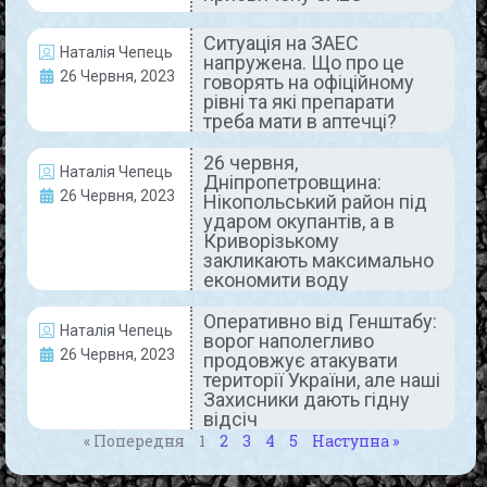
Ситуація на ЗАЕС
Наталія Чепець
напружена. Що про це
26 Червня, 2023
говорять на офіційному
29 червня, Дніпропетровщина:
рівні та які препарати
терор Нікопольщини та
треба мати в аптечці?
тренувальні навчання з евакуації
26 червня,
Наталія Чепець
населення
Дніпропетровщина:
26 Червня, 2023
Нікопольський район під
ударом окупантів, а в
І знову страждає Нікопольський район. Очільник
Криворізькому
Дніпропетровської ОВА Сергій Лисак доповів, що
закликають максимально
пізно ввечері російська армія вдарила по
економити воду
Червоногригорівській громаді Нікопольського
району. Ворог цілив з
Оперативно від Генштабу:
Наталія Чепець
ворог наполегливо
26 Червня, 2023
READ MORE »
продовжує атакувати
території України, але наші
Захисники дають гідну
29 Червня, 2023
Коментарів немає
відсіч
« Попередня
1
2
3
4
5
Наступна »