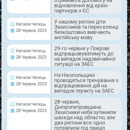
отримають допомогу на
відновлення від країн-
READ MORE »
партнерів з ЄС
29 Червня, 2023
Коментарів немає
У нашому регіоні діти
Наталія Чепець
Захисників та переселенці
28 Червня, 2023
безкоштовно вивчають
англійську мову
АКТУАЛЬНО
29-го червня у Покрові
Наталія Чепець
відпрацьовуватимуть дії
28 Червня, 2023
на випадок надзвичайної
ситуації на ЗАЕС
На Нікопольщині
Наталія Чепець
проводяться тренування з
28 Червня, 2023
відпрацювання дій на
випадок теракту на ЗАЕС
28 червня,
Наталія Чепець
Зверніть увагу! Що треба робити
Дніпропетровщина:
28 Червня, 2023
Захисники неба зупинили
у разі аварії на Запорізькій АЕС?
шахеди над областю, але
два регіони все одно
Дії населення у разі виникнення надзвичайної
потрапили під приціл