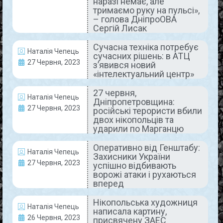
«розпорядження» від очільника
наразі немає, але
тримаємо руку на пульсі»,
Нікопольського району
– голова ДніпроОВА
Сергій Лисак
Керівник Нікопольської районної військової
Сучасна техніка потребує
адміністрації Євген Євтушенко оприлюднив фото
Наталія Чепець
сучасних рішень: в АТЦ
«розпорядження», яке було опубліковане на
27 Червня, 2023
з’явився новий
одному з телеграм-каналів. За словами
«інтелектуальний центр»
посадовця, цей документ – фейковий, не
27 червня,
READ MORE »
Наталія Чепець
Дніпропетровщина:
27 Червня, 2023
російські терористи вбили
29 Червня, 2023
Коментарів немає
двох нікопольців та
ударили по Марганцю
Оперативно від Генштабу:
Наталія Чепець
Захисники України
ДНІПРОПЕТРОВЩИНА СЬОГОДНІ
27 Червня, 2023
успішно відбивають
ворожі атаки і рухаються
вперед
Нікопольська художниця
Наталія Чепець
написала картину,
26 Червня, 2023
присвячену ЗАЕС