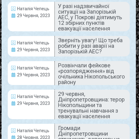
У разі надзвичайної
Наталія Чепець
ситуації на Запорізькій
АКТУАЛЬНО
29 Червня, 2023
АЕС, у Покрові діятимуть
12 збірних пунктів
евакуації населення
Зверніть увагу! Що треба
Наталія Чепець
робити у разі аварії на
29 Червня, 2023
Запорізькій АЕС?
Розвінчали фейкове
Наталія Чепець
«розпорядження» від
29 Червня, 2023
У разі надзвичайної ситуації на
очільника Нікопольського
району
Запорізькій АЕС, у Покрові
29 червня,
діятимуть 12 збірних пунктів
Наталія Чепець
Дніпропетровщина: терор
евакуації населення
29 Червня, 2023
Нікопольщини та
тренувальні навчання з
евакуації населення
Після відпрацювання спільних дій оперативних
служб у нашому місці, в Покрові визначились з
Громади
місцями розташування пунктів евакуації людей у
Наталія Чепець
Дніпропетровщини
разі надзвичайної ситуації. Інформацію про це
28 Червня, 2023