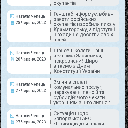
ситуації на Запорізькі атомні й електростанції
окупантів
викладені у пам’ятці. Вона була розроблена для
Генштаб інформує: вбивчі
обізнаності людей, які мешкають у Покрові,
Наталія Чепець
ракети російських
28 Червня, 2023
READ MORE »
окупантів наробили лиха у
Краматорську, а підступні
шахеди не досягли своїх
29 Червня, 2023
Коментарів немає
цілей
Шановні колеги, наші
Наталія Чепець
незламні Захисники,
28 Червня, 2023
покровчани! Щиро
ДНІПРОПЕТРОВЩИНА СЬОГОДНІ
вітаємо з Днем
Конституції України!
Зміни в оплаті
Наталія Чепець
комунальних послуг,
27 Червня, 2023
нарахуванні пенсій та
субсидій: чого чекати
українцям з 1-го липня?
Ситуація щодо
Наталія Чепець
Запорізької АЕС:
Розвінчали фейкове
27 Червня, 2023
«Приводів для паніки