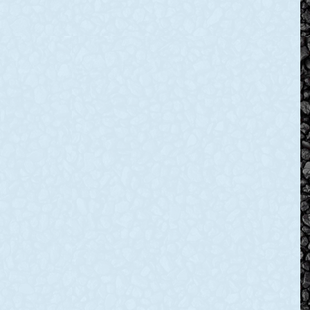
втня:
України від
и знову
нацистських
 вогнем
окупантів під час
Другої світової
ьщину
війни!
добу рашисти
ріляли
Шановні колеги,
ий район.
покровчани, українці, дорогі
наші ветерани, діти війни!
вської
Сьогодні, 28 жовтня,
ськової
ми відзначаємо одну з
ії Валентин
найважливіших памʼятних
доповів, що
дат в історії нашої держави
а всю ніч від
READ MORE »
Градів» та