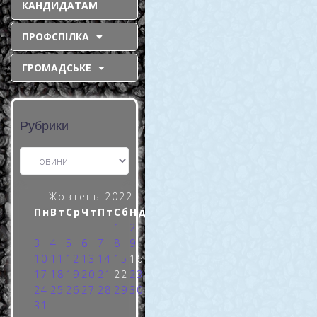
КАНДИДАТАМ
жах на окупантів
ПРОФСПІЛКА
За період
повномасштабного
ГРОМАДСЬКЕ
збройного вторгнення росії
на територію України,
рашисти випробовували на
Рубрики
нас різні методи своєї
агресії. Одним із таких є
застосування іранських
дронів,
READ MORE »
Жовтень 2022
Пн
Вт
Ср
Чт
Пт
Сб
Нд
1
2
3
4
5
6
7
8
9
10
11
12
13
14
15
16
17
18
19
20
21
22
23
24
25
26
27
28
29
30
31