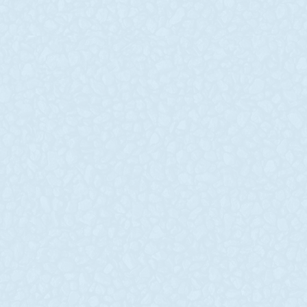
летальних
и, 28 жо
випадків через
окупант
захворювання на
накрили
Covid-19
мирну
Нікопол
Вже протягом 8 місяців
Україна зосереджена на
За останню 
рішучій боротьбі проти
вкотре обст
російських окупантів. Та
Нікопольськ
поряд з основним
Керівник
активізувався ще один
Дніпропетро
підступний невидимий
обласної вій
ворог – Covid-19,
адміністрац
Резніченко 
READ MORE »
Нікопольщин
російських «
важкої
READ MORE »