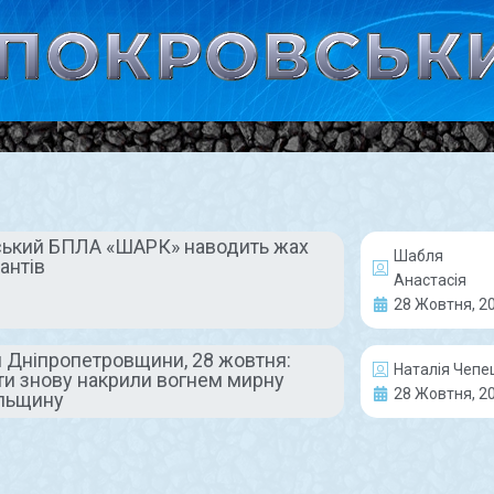
ський БПЛА «ШАРК» наводить жах
Шабля
антів
ЗДОРОВ'Я
Анастасія
28 Жовтня, 2
 Дніпропетровщини, 28 жовтня:
Наталія Чепе
ти знову накрили вогнем мирну
28 Жовтня, 2
льщину
В Україні зросла
Новини
кількість
Дніпроп