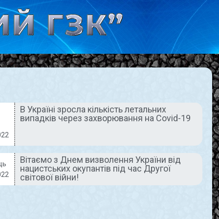
В Україні зросла кількість летальних
випадків через захворювання на Covid-19
АКТУАЛЬНО
АКТУАЛЬНО
022
Вітаємо з Днем визволення України від
ць
нацистських окупантів під час Другої
022
світової війни!
Вітаємо з Днем
етровщин
визволення