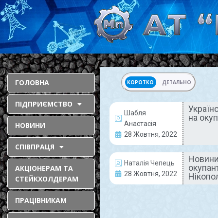
ГОЛОВНА
КОРОТКО
ДЕТАЛЬНО
ПІДПРИЄМСТВО
Україн
Шабля
на окуп
МОДЕРНІЗАЦІЯ
Анастасія
НОВИНИ
28 Жовтня, 2022
СПІВПРАЦЯ
Новини
Наталія Чепець
окупан
АКЦІОНЕРАМ ТА
28 Жовтня, 2022
Нікопо
СТЕЙКХОЛДЕРАМ
ПРАЦІВНИКАМ
Український БПЛА
«ШАРК» наводить