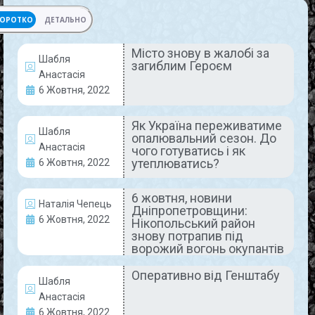
ОРОТКО
ДЕТАЛЬНО
Місто знову в жалобі за
Шабля
загиблим Героєм
ГЕРОЇ НАШОГО ЧАСУ
Анастасія
6 Жовтня, 2022
Як Україна переживатиме
Шабля
опалювальний сезон. До
Анастасія
чого готуватись і як
утеплюватись?
6 Жовтня, 2022
6 жовтня, новини
Наталія Чепець
Дніпропетровщини:
Місто знову в жалобі за
6 Жовтня, 2022
Нікопольський район
загиблим Героєм
знову потрапив під
ворожий вогонь окупантів
Війна принесла ще одне горе в Покров.
Оперативно від Генштабу
Захищаючи Незалежність України від російських
Шабля
загарбників, загинув наш земляк, солдат
Анастасія
парашутно-десантного батальйону, 29-річний
6 Жовтня, 2022