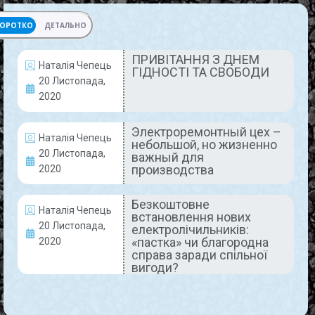
ОРОТКО
ДЕТАЛЬНО
ПРИВІТАННЯ З ДНЕМ
Наталія Чепець
ГІДНОСТІ ТА СВОБОДИ
ПРИВІТАННЯ
20 Листопада,
2020
Электроремонтный цех –
Наталія Чепець
небольшой, но жизненно
20 Листопада,
важный для
производства
2020
Безкоштовне
Наталія Чепець
встановлення нових
ПРИВІТАННЯ З ДНЕМ ГІДНОСТІ
20 Листопада,
електролічильників:
ТА СВОБОДИ
«пастка» чи благородна
2020
справа заради спільної
вигоди?
Шановні працівники комбінату, покровчани! Від
щирого серця вітаємо Васз Днем Гідності та
Свободи! 21 листопада в нашій країні
відзначається День гідності та свободи.