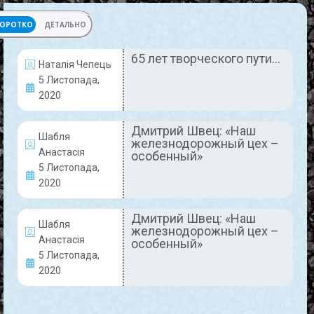
ОРОТКО
ДЕТАЛЬНО
65 лет творческого пути…
Наталія Чепець
НОВИНИ
5 Листопада,
2020
Дмитрий Швец: «Наш
Шабля
железнодорожный цех –
Анастасія
особенный»
5 Листопада,
2020
65 лет творческого пути…
Дмитрий Швец: «Наш
Шабля
железнодорожный цех –
Анастасія
особенный»
5-го ноября 2020 года «ЗМ» исполнилось ровно
5 Листопада,
65 лет… Именно столько лет назад в свет вышел
2020
первый выпуск нашего печатного издания. Он
был совершенно
READ MORE »