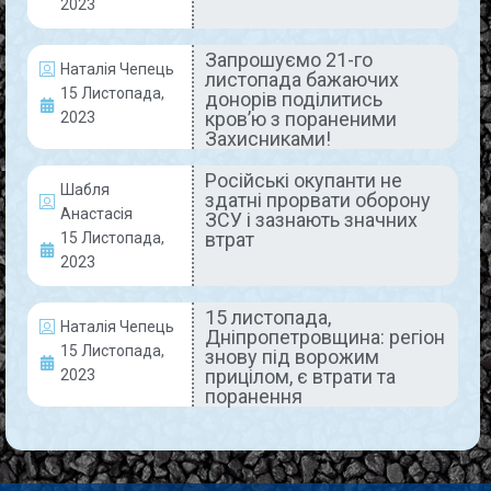
2023
READ MORE »
15 Листопада, 2023
Коментарів немає
Запрошуємо 21-го
Наталія Чепець
листопада бажаючих
15 Листопада,
донорів поділитись
кров’ю з пораненими
2023
Захисниками!
ЗДОРОВ'Я
Російські окупанти не
Шабля
здатні прорвати оборону
Анастасія
ЗСУ і зазнають значних
втрат
15 Листопада,
2023
15 листопада,
Наталія Чепець
Дніпропетровщина: регіон
15 Листопада,
знову під ворожим
прицілом, є втрати та
2023
Українці, які постраждали від
поранення
війни, можуть отримати
компенсацію на ліки
Українцям, які постраждали від війни, і не