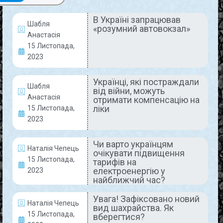
В Україні запрацював
Шабля
«розумний автовокзал»
НОВИНИ
Анастасія
15 Листопада,
2023
Українці, які постраждали
Шабля
від війни, можуть
Анастасія
отримати компенсацію на
ліки
15 Листопада,
2023
В Україні запрацював «розумний
Чи варто українцям
автовокзал»
Наталія Чепець
очікувати підвищення
15 Листопада,
тарифів на
Компанія «Укрпас» розробила концепцію
електроенергію у
2023
«розумного автовокзала» і запровадила її на
найближчий час?
Центральному вокзалі Києва. Завдяки реалізації
Увага! Зафіксовано новий
новітнього проєкту, робота автовокзалу стане
Наталія Чепець
вид шахрайства. Як
здебільшого автоматизованою. Про це
15 Листопада,
вберегтися?