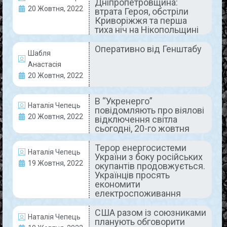
Дніпропетровщина:
обмеження постачання електроенергії. Про це
20 Жовтня, 2022
втрата Героя, обстріли
мешканців громади поінформував
Криворіжжя та перша
тиха ніч на Нікопольщині
READ MORE »
Оперативно від Генштабу
Шабля
21 Жовтня, 2022
Коментарів немає
Анастасія
20 Жовтня, 2022
В “Укренерго”
АКТУАЛЬНО
Наталія Чепець
повідомляють про віялові
20 Жовтня, 2022
відключення світла
сьогодні, 20-го жовтня
Терор енергосистеми
Наталія Чепець
України з боку російських
19 Жовтня, 2022
окупантів продовжується.
Українців просять
економити
електроспоживання
Благодійна платформа UNITED 24
США разом із союзниками
Наталія Чепець
розширює кордони
планують обговорити