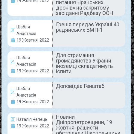
19 Жовтня, 2022
питання «іранських
дронів» на закритому
Платформа UNITED 24 була заснована 5 травня
засіданні Радбезу ООН
за ініціативи Президента України Володимира
Зеленського. Вона покликана збирати благодійні
Греція передає Україні 40
Шабля
внески на користь нашої держави, при цьому
радянських БМП-1
Анастасія
READ MORE »
19 Жовтня, 2022
21 Жовтня, 2022
Коментарів немає
Для отримання
Шабля
громадянства України
Анастасія
іноземці складатимуть
іспити
19 Жовтня, 2022
ГЕРОЇ НАШОГО ЧАСУ
Доповідає Генштаб
Шабля
Анастасія
19 Жовтня, 2022
Новини
Наталія Чепець
Дніпропетровщини, 19
19 Жовтня, 2022
жовтня: рашисти
обстріляли Нікопольщину