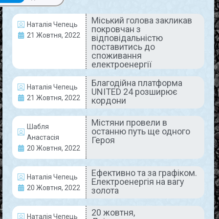
Міський голова закликав
Наталія Чепець
покровчан з
АКТУАЛЬНО
21 Жовтня, 2022
відповідальністю
поставитись до
споживання
електроенергії
Благодійна платформа
Наталія Чепець
UNITED 24 розширює
21 Жовтня, 2022
кордони
Містяни провели в
Шабля
Міський голова закликав
останню путь ще одного
Анастасія
Героя
покровчан з відповідальністю
20 Жовтня, 2022
поставитись до споживання
Ефективно та за графіком.
електроенергії
Наталія Чепець
Електроенергія на вагу
20 Жовтня, 2022
золота
Через те, що ворог продовжує атакувати
об’єкти цивільної енергетичної інфраструктури,
20 жовтня,
по всій території України запроваджують
Наталія Чепець