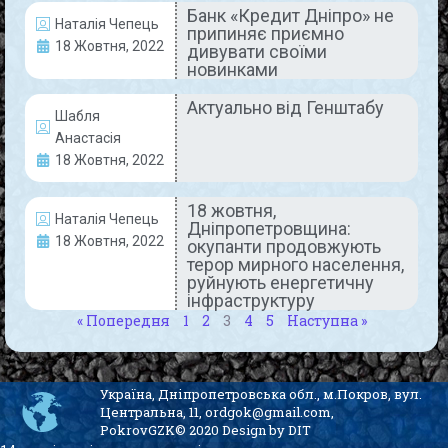
Банк «Кредит Дніпро» не
Наталія Чепець
припиняє приємно
18 Жовтня, 2022
дивувати своїми
новинками
Ефективно та за графіком.
Актуально від Генштабу
Шабля
Електроенергія на вагу золота
Анастасія
18 Жовтня, 2022
Саме так закликав використовувати
електроенергію головний енергетик комбінату
Павло Літун. Сьогодні, 20-го жовтня, на
18 жовтня,
Наталія Чепець
Дніпропетровщина:
селекторній нараді він звернувся до керівників
18 Жовтня, 2022
окупанти продовжують
структурних підрозділів підприємства з
терор мирного населення,
руйнують енергетичну
READ MORE »
інфраструктуру
« Попередня
1
2
3
4
5
Наступна »
20 Жовтня, 2022
Коментарів немає
Україна, Дніпропетровська обл., м.Покров, вул.
Центральна, 11, ordgok@gmail.com,
АКТУАЛЬНО
PokrovGZK© 2020 Design by DIT