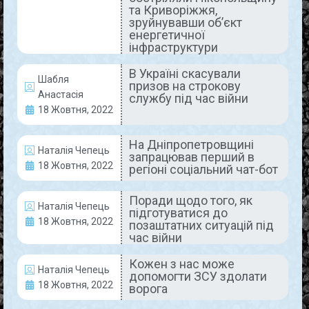
та Криворіжжя,
Містяни провели в останню путь
зруйнувавши об’єкт
ще одного Героя
енергетичної
інфраструктури
Сьогодні, 20 жовтня, відбулася церемонія
В Україні скасували
прощання з нашим земляком, який загинув,
Шабля
призов на строкову
захищаючи рідне місто та всю Україну від
Анастасія
службу під час війни
російських загарбників. Радіотелефоніст
18 Жовтня, 2022
мінометної батареї механізованого
READ MORE »
На Дніпропетровщині
Наталія Чепець
запрацював перший в
18 Жовтня, 2022
регіоні соціальний чат-бот
20 Жовтня, 2022
Коментарів немає
Поради щодо того, як
Наталія Чепець
підготуватися до
18 Жовтня, 2022
позаштатних ситуацій під
АКТУАЛЬНО
час війни
Кожен з нас може
Наталія Чепець
допомогти ЗСУ здолати
18 Жовтня, 2022
ворога