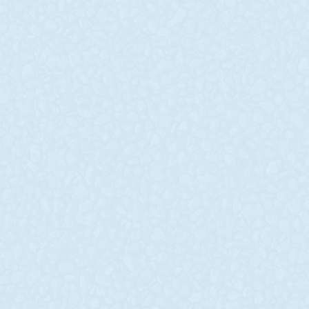
з ювілеєм чарівну
громад
жінку та
Покрова
професійного
(посмер
бухгалтера-
30-го берез
обліковця Тетяну
головуванн
Покрова Ол
НАТИКАНУ
Шаповала, в
пленарне за
Днями свій ювілей
чергової 20 с
відзначила наша шановна
Покровської 
колега і чарівна жінка,
скликання. 
позитивна та світла
питаннями 
людина, компетентний
денного ста
фахівець Бюро з обліку та
списання запасів на
READ MORE »
виробництво
READ MORE »
31 Березня, 2022
31 Березня, 2