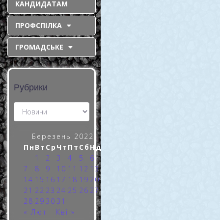
КАНДИДАТАМ
березні та
ПРОФСПІЛКА
незламний
командний дух
ГРОМАДСЬКЕ
Березнева програма
виконана, націлюємось на
квітень. Останній трудовий
Рубрики
день березня технічний
директор комбінату Віктор
Бондарець розпочав з
подяки всьому трудовому
колективу за плідну,
Березень 2022
відповідальну
Пн
Вт
Ср
Чт
Пт
Сб
Нд
1
2
3
4
5
6
READ MORE »
7
8
9
10
11
12
13
14
15
16
17
18
19
20
21
22
23
24
25
26
27
28
29
30
31
« Лют
Кві »
31 Березня, 2022