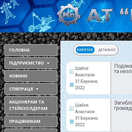
ГОЛОВНА
КОРОТКО
ДЕТАЛЬНО
ПІДПРИЄМСТВО
Подяка 
Шабля
та нез
АКТУАЛЬНО
Анастасія
НОВИНИ
31 Березня,
2022
СПІВПРАЦЯ
АКЦІОНЕРАМ ТА
Загибл
Шабля
громад
СТЕЙКХОЛДЕРАМ
Анастасія
31 Березня,
ПРАЦІВНИКАМ
Подяка колективу
2022
за гідну роботу у