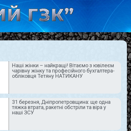
Наші жінки – найкращі! Вітаємо з ювілеєм
чарівну жінку та професійного бухгалтера-
АКТУАЛЬНО
АКТУАЛЬНО
обліковця Тетяну НАТИКАНУ
31 березня, Дніпропетровщина: ще одна
тяжка втрата, ракетні обстріли та віра у
наші ЗСУ
Герої
31 березня,
очесними
Дніпропетровщин