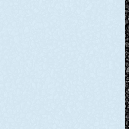
янами
а: ще одна тяжка
втрата, ракетні
тно)
обстріли та віра у
наші ЗСУ
ня, під
ям мера
Ракетні удари та
ександра
допомога військовим.
ідбулося
Керівник
сідання
Дніпропетровської
есії
обласної військової
міської ради 8
адміністрації Валентин
Основними
Резніченко повідомив про
порядку
те, що вчора ввечері ворог
ли
здійснив ракетні удари по
Дніпропетровщині:
READ MORE »
022
31 Березня, 2022