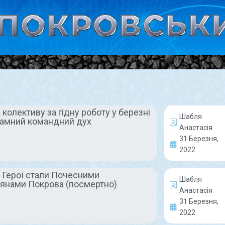
колективу за гідну роботу у березні
Шабля
ламний командний дух
НОВИНИ
Анастасія
31 Березня,
2022
і Герої стали Почесними
Шабля
янами Покрова (посмертно)
Анастасія
31 Березня,
Наші жінки –
Загиблі 
2022
найкращі! Вітаємо
стали П