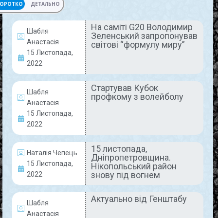
ОРОТКО
ДЕТАЛЬНО
На саміті G20 Володимир
Шабля
Зеленський запропонував
АКТУАЛЬНО
Анастасія
світові “формулу миру”
15 Листопада,
2022
Стартував Кубок
Шабля
профкому з волейболу
Анастасія
15 Листопада,
2022
На саміті G20 Володимир
15 листопада,
Зеленський запропонував світові
Наталія Чепець
Дніпропетровщина.
15 Листопада,
“формулу миру”
Нікопольський район
знову під вогнем
2022
Сьогодні на острові Балі в Індонезії розпочався
саміт лідерів G20. Головним гостем саміту став
Актуально від Генштабу
Шабля
президент України Володимир Зеленський, який
Анастасія
щойно повернувся до Києва з