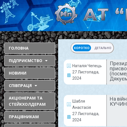
ГОЛОВНА
КОРОТКО
ДЕТАЛЬНО
ПІДПРИЄМСТВО
Презид
Наталія Чепець
присво
ГЕРОЇ НАШОГО ЧАСУ
27 Листопада,
НОВИНИ
(посме
Дякуєм
2024
СПІВПРАЦЯ
АКЦІОНЕРАМ ТА
На війн
Шабля
КУЧИН
СТЕЙКХОЛДЕРАМ
Анастасія
27 Листопада,
ПРАЦІВНИКАМ
Президент
2024
розгляне петицію