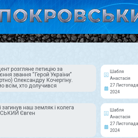
ент розгляне петицію за
Шабля
єння звання “Герой України”
НОВИНИ
ГЕР
Анастасія
ртно) Олександру Кочергіну.
о всім, хто долучився
27 Листопада
2024
і загинув наш земляк і колега
Шабля
СЬКИЙ Євген
Анастасія
27 Листопада
Уряд виділив
На війні
2024
понад 200 млн грн
наш зем