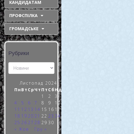
КАНДИДАТАМ
за присвоєння
ПРОФСПІЛКА
звання “Герой
України”
ГРОМАДСЬКЕ
(посмертно)
Олександру
Кочергіну.
Рубрики
Дякуємо всім, хто
долучився
Сьогодні, 27-го листопада,
Листопад 2024
минає рівно 5 місяців з дня
Пн
Вт
Ср
Чт
Пт
Сб
Нд
загибелі нашого колеги,
1
2
3
Захисника України
4
5
6
7
8
9
10
Олександра Кочергіна. І
11
12
13
14
15
16
17
саме цього дня його
18
19
20
21
22
23
24
дружина Тетяна
25
26
27
28
29
30
повідомила нам
« Жов
Гру »