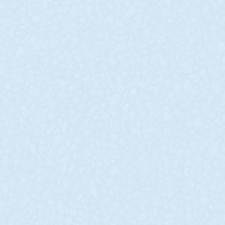
на зведення
колега
захисних
КУЧИНС
фортифікацій на
Євген
Запоріжжі
Знову біль 
наші серця. 
У вівторок, 26–го
забрала жит
листопада, уряд України
колеги КУЧ
виділив 203,35 млн грн на
Євгена. На в
будівництво фортифікацій в
37-річний с
Запорізькій області. Про це
водієм-елек
повідомив представник
відділення 
уряду в парламенті Тарас
безпілотних
Мельничук.
READ MORE »
READ MORE »