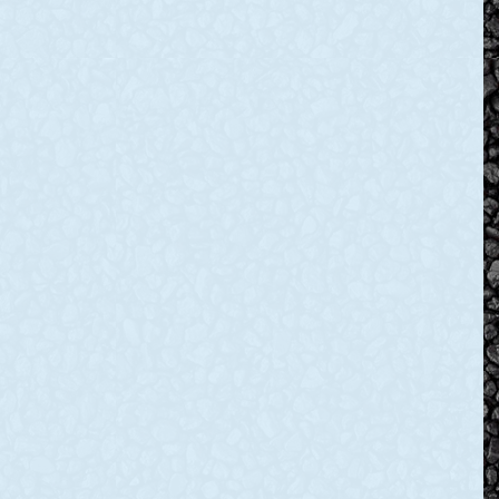
а: через ворожі
ЬКИЙ
обстріли є
руйнування в
Нікопольському
втрати пронизує
районі
Клята війна
тя нашого
Вдень, 26 листопада, армія
ИНСЬКОГО
рф знову тероризувала
ійськовій службі
Нікопольщину. Окупанти
олдат був
обстрілювали район з
триком 3
важкої артилерії, дронами-
ударних
камікадзе та скидали
боєприпаси з БпЛА. Під
удар потрапили Нікополь,
Марганецька,
READ MORE »