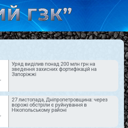
Уряд виділив понад 200 млн грн на
зведення захисних фортифікацій на
ОЇ НАШОГО ЧАСУ
ДНІПРОПЕТРОВЩИНА
СЬОГОДНІ
Запоріжжі
,
27 листопада, Дніпропетровщина: через
ворожі обстріли є руйнування в
Нікопольському районі
,
 загинув
27 листопада,
ляк і
Дніпропетровщин