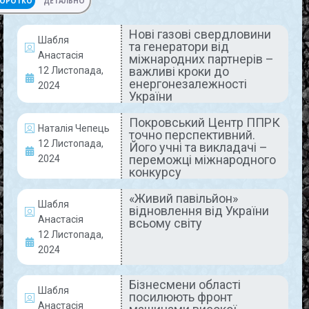
ОРОТКО
ДЕТАЛЬНО
Нові газові свердловини
Шабля
та генератори від
НОВИНИ
Анастасія
міжнародних партнерів –
важливі кроки до
12 Листопада,
енергонезалежності
2024
України
Покровський Центр ППРК
Наталія Чепець
точно перспективний.
12 Листопада,
Його учні та викладачі –
переможці міжнародного
2024
конкурсу
Нові газові свердловини та
«Живий павільйон»
Шабля
генератори від міжнародних
відновлення від України
Анастасія
всьому світу
партнерів – важливі кроки до
12 Листопада,
енергонезалежності України
2024
АТ «Укргазвидобування» запустило нову
Бізнесмени області
Шабля
оціночно-експлуатаційну свердловину глибиною
посилюють фронт
Анастасія
5 920 м. А «Газмережі» Дніпропетровщини