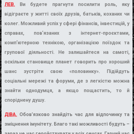
ЛЕВ.
Ви будете прагнути посилити роль, яку
відіграєте у житті своїх друзів, батьків, коханих чи
колег. Можливий успіх у сфері фінансів, інвестицій, у
справах, повʼязаних з інтернет-проєктами,
компʼютерною технікою, організацією поїздок та
групової діяльності. Не залишайтеся на самоті,
оскільки становище планет говорить про хороший
шанс зустріти свою «половинку». Підійдуть
соціальні мережі та форуми, де з легкістю можна
знайти однодумця, а якщо пощастить, то й
споріднену душу.
ДІВА.
Обов’язково знайдіть час для відпочинку та
зміцнення імунітету. Благо такі можливості будуть –
зараз не час геройствувати у всіх сенсах. Гарний час