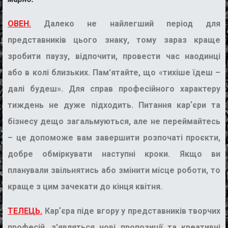
ОВЕН.
Далеко не найлегший період для
представників цього знаку, тому зараз краще
зробити паузу, відпочити, провести час наодинці
або в колі близьких. Пам’ятайте, що «тихіше їдеш –
далі будеш». Для справ професійного характеру
тиждень не дуже підходить. Питання карʼєри та
бізнесу дещо загальмуються, але не переймайтесь
– це допоможе вам завершити розпочаті проєкти,
добре обміркувати наступні кроки. Якщо ви
планували звільнятись або змінити місце роботи, то
краще з цим зачекати до кінця квітня.
ТЕЛЕЦЬ.
Карʼєра піде вгору у представників творчих
професій, з’являться нові пропозиції та креативні