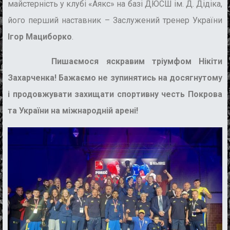
майстерність у клубі «Аякс» на базі ДЮСШ ім. Д. Дідіка,
його перший наставник –
Заслужений тренер України
Ігор Мациборко
.
Пишаємося яскравим тріумфом Нікіти
Захарченка! Бажаємо не зупинятись на досягнутому
і продовжувати захищати спортивну честь Покрова
та України на міжнародній арені!