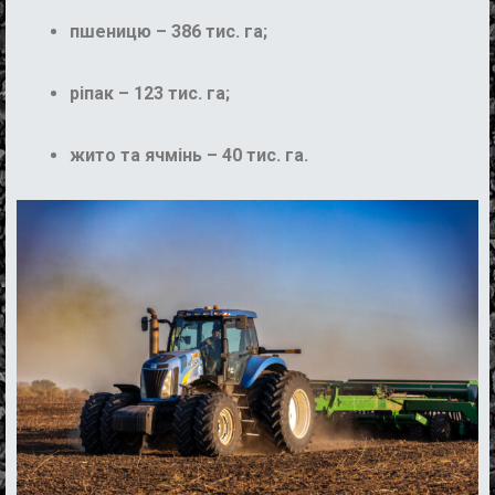
пшеницю
– 386 тис. га;
ріпак
– 123 тис.
га;
ж
ито та ячмінь – 40 тис. га.