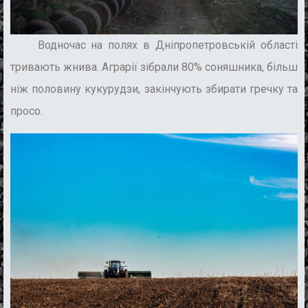
Водночас
на полях
в
Дніпропетров
ській області
тривають жнива.
Аграрії зібрали 80% соняшника,
більш
ніж половину кукурудзи,
з
акінчують
збирати
гречк
у
та
просо.