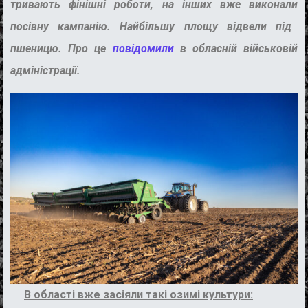
тривають
фініш
н
і
роботи,
на інших
вже
виконали
посівн
у кампанію
.
Н
айбільшу площу відвели
п
ід
пшеницю.
Про це
повідомили
в обласній військовій
адміністрації.
В області вже засіяли такі озимі культури: