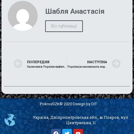
Шабля Анастасія
Всі публікації
ПОПЕРЕДНЯ
НАСТУПНА
Захисники України відбили ще одну нічну атаку дронами та знищили 800 окупантів
Українців закликають поділитися сімейними історіями Голодомору
PokrovGZK© 2020 Design by DIT
Україна, Дніпропетровська обл., м.Покров, вул.
Центральна, 11