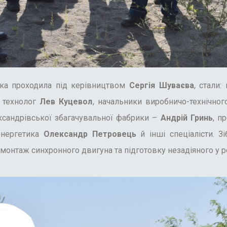
яка проходила під керівництвом
Сергія Шуваєва
, стали
й технолог
Лев Куцевол
, начальники виробничо-технічног
ксандрівської збагачувальної фабрики –
Андрій Гринь
, п
енергетика
Олександр Петровець
й інші спеціалісти. 
онтаж синхронного двигуна та підготовку незадіяного у ро