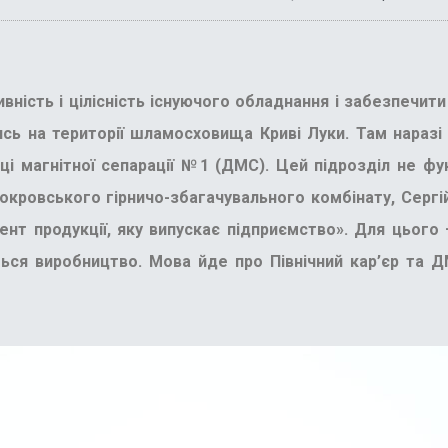
вність і цілісність існуючого обладнання і забезпечит
сь на території шламосховища Криві Луки. Там наразі 
і магнітної сепарації №1 (ДМС). Цей підрозділ не функ
окровського гірничо-збагачувального комбінату, Сергій 
нт продукції, яку випускає підприємство». Для цього
ться виробництво. Мова йде про Північний кар’єр та