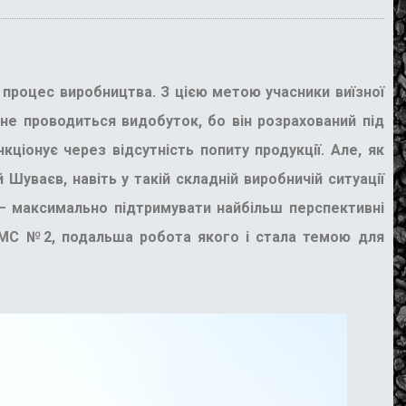
и процес виробництва. З цією метою учасники виїзної
не проводиться видобуток, бо він розрахований під
ціонує через відсутність попиту продукції. Але, як
Шуваєв, навіть у такій складній виробничій ситуації
 – максимально підтримувати найбільш перспективні
 ДМС №2, подальша робота якого і стала темою для