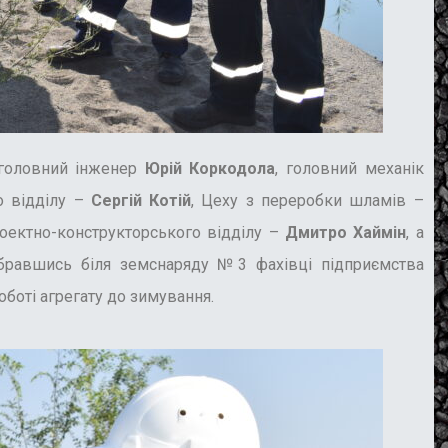
: головний інженер
Юрій Коркодола
, головний механік
о відділу –
Сергій Котій
, Цеху з переробки шламів –
роектно-конструкторського відділу –
Дмитро Хаймін
, а
Зібравшись біля земснаряду №3 фахівці підприємства
боті агрегату до зимування.