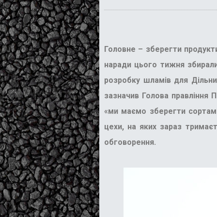
Головне – зберегти продукти
наради цього тижня збирали
розробку шламів для Дільниц
зазначив Голова правління П
«ми маємо зберегти сортаме
цехи, на яких зараз тримає
обговорення.