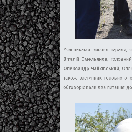
Учасниками виїзної наради, 
Віталій Ємельянов
, головни
Олександр Чайківський
, Оле
також заступник головного 
обговорювали два питання: дем