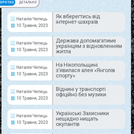
ОРОТКО
ДЕТАЛЬНО
Як вберегтись від
Наталія Чепець
інтернет-шахраїв
АКТУАЛЬНО
10 Травня, 2023
Держава допомагатиме
Наталія Чепець
українцям з відновленням
10 Травня, 2023
житла
На Нікопольщині
Наталія Чепець
з’явилася алея «Янголів
10 Травня, 2023
спорту»
Як вберегтись від інтернет-
Віднині у транспорті
Наталія Чепець
шахраїв
офіційно без музики
10 Травня, 2023
У сучасному світі ми дуже часто замовляємо
товари через Інтернет. Буває, що не задумуючись
Українські Захисники
Наталія Чепець
скидаєм передоплату, або заходимо за
нещадно нищать
10 Травня, 2023
окупантів
посиланнями на неперевірених ресурсах і
вводимо