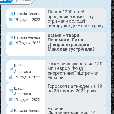
Понад 1300 дітей
Наталія Чепець
працівників комбінату
АКТУАЛЬНО
19 Грудня, 2022
отримали солодкі
подарунки до Нового року
Всі ми – творці
Наталія Чепець
Перемоги! Як на
19 Грудня, 2022
Дніпропетровщині
Миколая зустрічали?
Німеччина направляє 130
Шабля
млн євро у Фонд
Понад 1300 дітей працівників
Анастасія
енергетичної підтримки
комбінату отримали солодкі
України
19 Грудня, 2022
подарунки до Нового року
Гороскоп на тиждень з 19
Шабля
по 25 грудня 2022 року
Анастасія
«Війна війною, а у дітей має бути свято». Саме
19 Грудня, 2022
так з приводу придбання традиційних новорічних
подарунків для дітей гірників висловився голова
Новини
профкому нашого підприємства
Наталія Чепець
Дніпропетровщини, 19