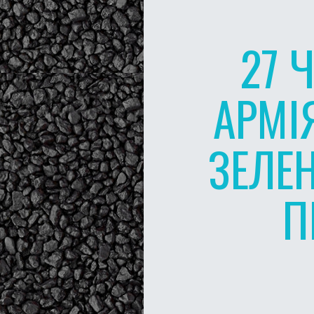
27 
АРМІ
ЗЕЛЕ
П