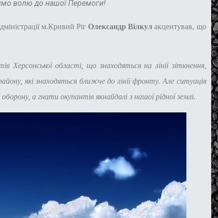
чаємо волю до нашої Перемоги!
адміністрації м.Кривий Ріг
Олександр Вілкул
акцентував, що
тів Херсонської області, що знаходяться на лінії зіткнення,
айону, які знаходяться ближче до лінії фронту. Але ситуація
борону, а гнати окупантів якнайдалі з нашої рідної землі.