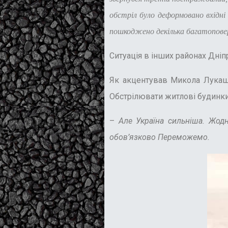
обстріл було деформовано вхідні
пошкоджено декілька багатоповер
Ситуація в інших районах Дні
Як акцентував Микола Лукашу
Обстрілювати житлові будинки,
–
Але Україна сильніша. Жод
обов’язково Переможемо.