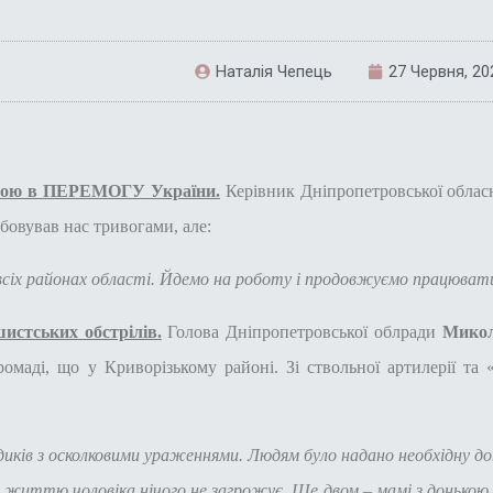
Наталія Чепець
27 Червня, 20
ірою в ПЕРЕМОГУ України.
Керівник Дніпропетровської обласно
обовував нас тривогами, але:
 всіх районах області. Йдемо на роботу і продовжуємо працюват
истських обстрілів.
Голова Дніпропетровської облради
Мико
омаді, що у Криворізькому районі. Зі ствольної артилерії та 
иків з осколковими ураженнями. Людям було надано необхідну допо
життю чоловіка нічого не загрожує. Ще двом – мамі з донькою –