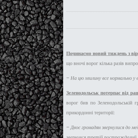
Починаємо новий тиждень з в
що вночі ворог кілька разів випр
–
На цю хвилину все нормально у
Зеленодольськ потерпає від раш
ворог бив по Зеленодольській гр
прикордонні території:
–
Двоє
громадян звернулися до мед
звернувся третій постраждалий, 