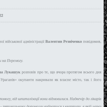
22
ї військової адміністрації
Валентин Резніченко
повідомив,
и на Перемогу.
ла Лукашук
розповів про те, що вчора протягом всього дня
«Ураганів» окупанти накривали як власне місто, так і його
могу, від шпиталізації вони відмовилися. Надвечір до лікарів
 рятувальники допомогли вибратися з квартири, в якій через