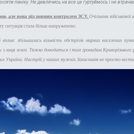
посіяти паніку. Не дивлячись на все це гуртуймось і не втра
ою, але вона під повним контролем ЗСУ.
Очільник військової 
у ситуація стала більш напруженою:
 вплив: збільшилась кількість обстрілів мирних населених пунк
 з лиця землі. Тяжко доводиться і тим громадам Криворізького р
л України. Настрій у наших мужніх Захисників не просто вести о