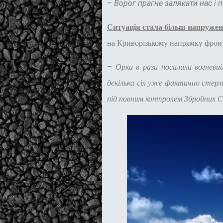
–
Ворог прагне залякати нас і 
Ситуація стала більш напружен
на Криворізькому напрямку фронт
–
Орки в рази посилили вогневий
декілька сіл уже фактично стерли
під повним контролем Збройних Си