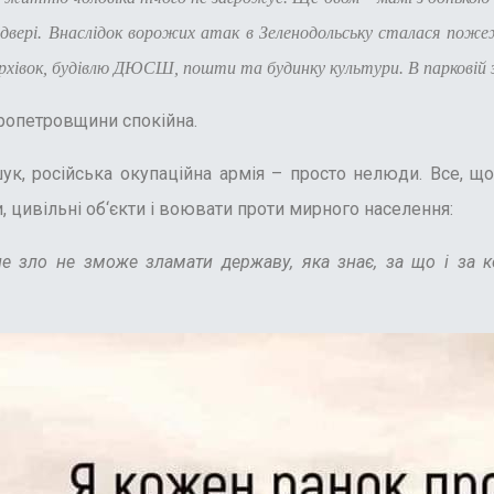
 двері. Внаслідок ворожих атак в Зеленодольську сталася поже
хівок, будівлю ДЮСШ, пошти та будинку культури. В парковій зо
пропетровщини спокійна.
к, російська окупаційна армія – просто нелюди. Все, що
 цивільні об‘єкти і воювати проти мирного населення:
не зло не зможе зламати державу, яка знає, за що і за 