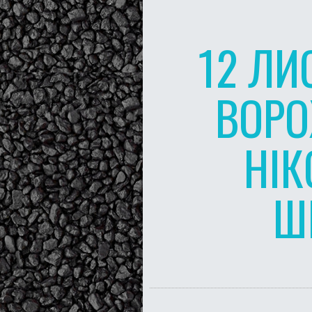
12 ЛИ
ВОРО
НІК
Ш