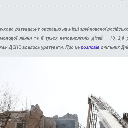
уково-рятувальну операцію на місці зруйнованої російсько
 молодої жінки та її трьох неповнолітніх дітей – 10, 2,
икам ДСНС вдалось урятувати.
Про це
розповів
очільник
Дн