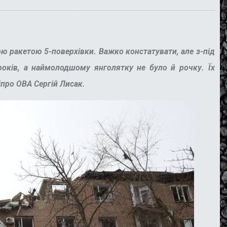
ю ракетою 5-поверхівки. Важко констатувати, але з-під
8 років, а наймолодшому янголятку не було й рочку. Їх
іпро ОВА
Сергій Лисак.