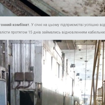
тонний комбінат.
У січні на цьому підприємстві успішно 
алісти протягом 15 днів займались відновленням кабельних