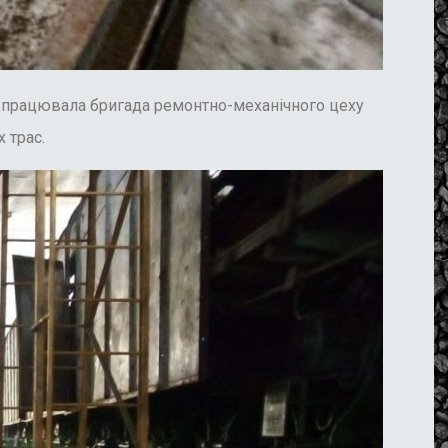
відпрацювала бригада ремонтно-механічного цеху
 трас.