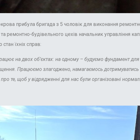
Покрова прибула бригада з 5 чоловік для виконання ремонт
 та ремонтно-будівельного цехів начальник управління кап
 стан їхніх справ:
рацює на двох об’єктах: на одному – будуємо фундамент дл
щення. Працюємо злагоджено, намагаємось дотримуватись вс
 про те, щоб у відрядженні для нас були організовані норм