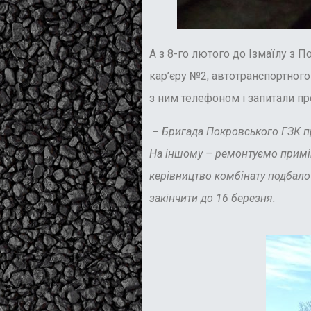
А з 8-го лютого до Ізмаїлу з 
кар’єру №2, автотранспортного
з ним телефоном і запитали про
–
Бригада Покровського ГЗК п
На іншому – ремонтуємо примі
керівництво комбінату подбало
закінчити до 16 березня.