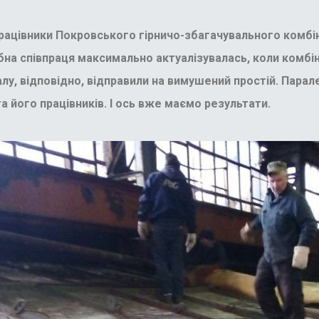
рацівники Покровського гірничо-збагачувального комбі
на співпраця максимально актуалізувалась, коли комбі
налу, відповідно, відправили на вимушений простій. Пар
а його працівників. І ось вже маємо результати.