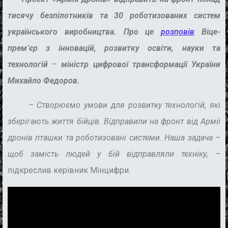
тисячу безпілотників та 30 роботизованих систем
українського виробництва. Про це
розповів
Віце-
прем’єр з інновацій, розвитку освіти, науки та
технологій
–
міністр цифрової трансформації України
Михайло Федоров.
–
Створюємо умови для розвитку технологій, які
зберігають життя бійців. Відправили на фронт від Армії
дронів пташки та роботизовані системи. Наша задача –
щоб замість людей у бій відправляли техніку, –
підкреслив керівник Мінцифри.