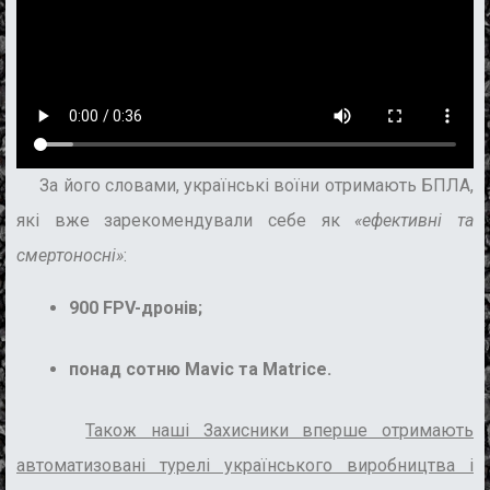
За його словами,
українські воїни отримають
БПЛА,
які вже зарекомендували себ
е як
«ефективні та
смертоносні»
:
900 FPV-дронів;
понад сотню Mavic та Matrice.
Також наші Захисники вперше отримають
автоматизовані турелі українського виробництва і