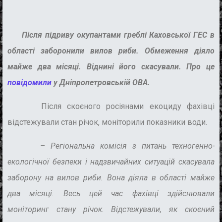
Після підриву окупантами греблі Каховської ГЕС в
області заборонили вилов риби. Обмеження діяло
майже два місяці. Віднині його скасували. Про це
повідомили
у Дніпропетровській ОВА.
Після скоєного росіянами екоциду фахівці
відстежували стан річок, моніторили показники води.
– Регіональна комісія з питань техногенно-
екологічної безпеки і надзвичайних ситуацій скасувала
заборону на вилов риби. Вона діяла в області майже
два місяці. Весь цей час фахівці здійснювали
моніторинг стану річок. Відстежували, як скоєний