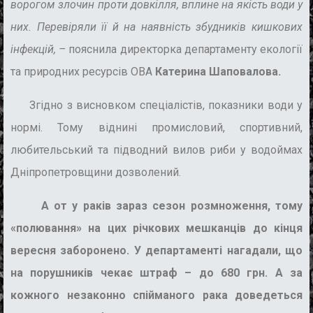
ворогом злочин проти довкілля, вплине на якість води у
них. Перевіряли її й на наявність збудників кишкових
інфекцій, –
пояснила директорка департаменту екології
та природних ресурсів ОВА
Катерина Шаповалова.
Згідно з висновком спеціалістів, показники води у
нормі. Тому віднині промисловий, спортивний,
любительський та підводний вилов риби у водоймах
Дніпропетровщини дозволений.
А от у раків зараз сезон розмноження, тому
«полювання» на цих річкових мешканців до кінця
вересня заборонено. У департаменті нагадали, що
на порушників чекає штраф – до 680 грн. А за
кожного незаконно спійманого рака доведеться