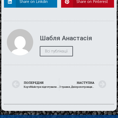
Share on Linkdin
Share on Pinterest
Шабля Анастасія
Всі публікації
ПОПЕРЕДНЯ
НАСТУПНА
КорчМайстри підготували авто для контрнаступу
3 травня, Дніпропетровщина: охоронці неба вкотре врятували регіон від атаки шахедів. Але одне влучання все ж є