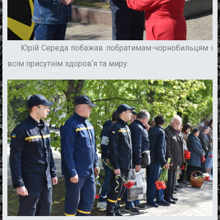
Юрій Середа побажав побратимам-чорнобильцям і
всім присутнім здоровʼя та миру.