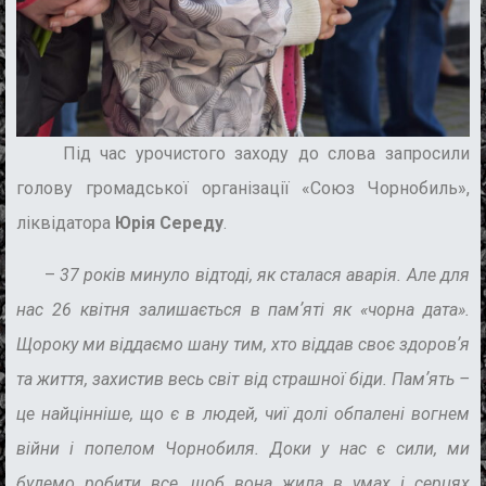
Під час урочистого заходу до слова запросили
голову громадської організації «Союз Чорнобиль»,
ліквідатора
Юрія Середу
.
–
37 років минуло відтоді, як сталася аварія. Але для
нас 26 квітня залишається в памʼяті як «чорна дата».
Щороку ми віддаємо шану тим, хто віддав своє здоровʼя
та життя, захистив весь світ від страшної біди. Памʼять –
це найцінніше, що є в людей, чиї долі обпалені вогнем
війни і попелом Чорнобиля. Доки у нас є сили, ми
будемо робити все, щоб вона жила в умах і серцях