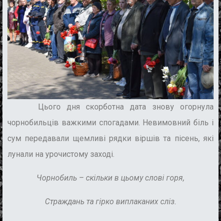
Цього дня скорботна дата знову огорнула
чорнобильців важкими спогадами. Невимовний біль і
сум передавали щемливі рядки віршів та пісень, які
лунали на урочистому заході.
Чорнобиль – скільки в цьому слові горя,
Страждань та гірко виплаканих сліз.