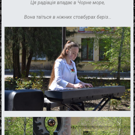
Ця
радіація впадає
в
Чорне море
,
Вона таїться
в ніжних стовбурах беріз…