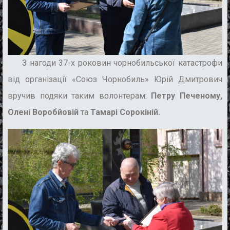
З нагоди 37-х роковин чорнобильської катастрофи
від організації «Союз Чорнобиль» Юрій Дмитрович
вручив подяки таким волонтерам:
Петру Печеному,
Олені Воробйовій
та
Тамарі Сорокіній.