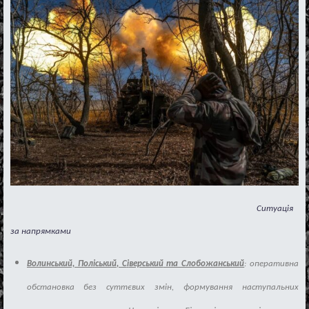
Ситуація
за
напрямкам
и
Волинський, Пол
і
ський
, С
і
верський
та Слобожанський
: оперативна
обстановка без сутт
є
вих
зм
і
н
,
формування
наступальних