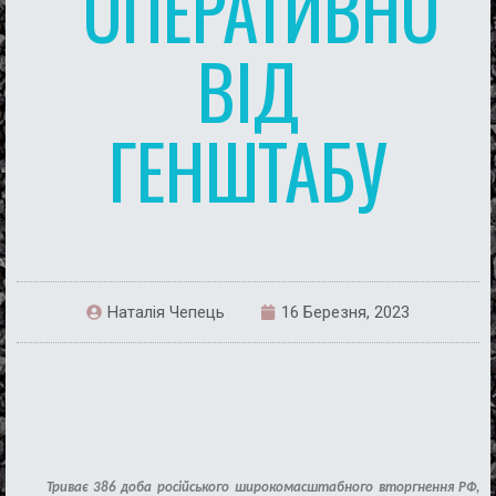
ОПЕРАТИВНО
ВІД
ГЕНШТАБУ
Наталія Чепець
16 Березня, 2023
Трива
є
386
доб
а рос
і
йського
широкомасштабного
вторгнення РФ,