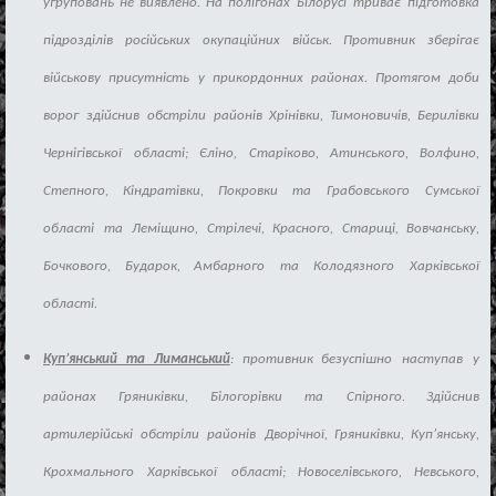
уг
руповань не виявлено. На пол
і
гонах
Б
і
лорус
і
трива
є
п
і
дготовка
п
і
дрозд
і
л
і
в
рос
і
йських
окупац
і
йних
в
і
йськ
.
Противник
збер
і
га
є
в
і
йськову
присутн
і
сть
у
прикордонних
районах
.
Протягом
доби
ворог
зд
і
йснив
обстр
і
ли
район
і
в
Хр
і
н
і
вки
,
Тимонович
і
в
,
Берил
і
вки
Черн
і
г
і
всько
ї
област
і
;
Є
л
і
но
,
Стар
і
ково
,
Атинського
,
Волфино
,
Степного
,
К
і
ндрат
і
вки
,
Покровки
та
Грабовського
Сумсько
ї
област
і
та
Лем
і
щино
,
Стр
і
леч
і
,
Красного
,
Стариц
і
,
Вовчанську
,
Бочкового
,
Бударок
,
Амбарного
та
Колодязного
Харк
і
всько
ї
област
і
.
Куп’янський та Лиманський
: противник безусп
і
шно
наступав
у
районах
Гряник
і
вки
,
Б
і
логор
і
вки
та
Сп
і
рного
.
Зд
і
йснив
артилер
і
йськ
і
обстр
і
ли
район
і
в
Двор
і
чно
ї
,
Гряник
і
вки
,
Куп’янську
,
Крохмального
Харк
і
всько
ї
област
і
;
Новосел
і
вського
,
Невського
,