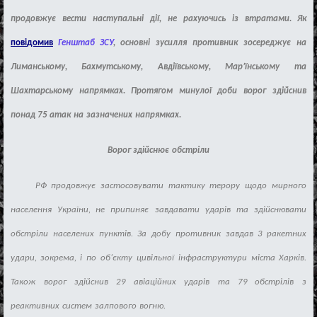
продовжу
є
вести
наступальн
і
д
ії
,
не
рахуючись
і
з
втратами
.
Як
пов
і
домив
Генштаб ЗСУ
, основн
і
зусилля
противник
зосереджу
є
на
Лиманському
,
Бахмутському
,
Авд
ії
вському
,
Мар’
ї
нському
та
Шахтарському
напрямках
.
Протягом
минуло
ї
доби
ворог
зд
і
йснив
понад
75
атак
на
зазначених
напрямках
.
Ворог зд
і
йсню
є
обстр
і
ли
РФ продовжу
є
застосовувати
тактику
терору
щодо
мирного
населення
Укра
ї
ни
,
не
припиня
є
завдавати
удар
і
в
та
зд
і
йснювати
обстр
і
ли
населених
пункт
і
в
.
За
добу
противник
завдав
3
ракетних
удари
,
зокрема
,
і
по
об’
є
кту
цив
і
льно
ї
і
нфраструктури
м
і
ста Харк
і
в
.
Також
ворог
здійснив
29
ав
і
ац
і
йних
удар
і
в
та
79
обстр
і
л
і
в
з
реактивних
систем
залпового
вогню
.