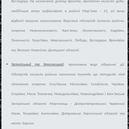
Вугледару
.
На
зазначен
і
й
д
і
лянц
і
фронту
,
протягом
минуло
ї
доби
,
найб
і
льше
атак
заф
і
ксовано
в
район
і
Мар’
ї
нки
–
12,
ус
і
в
они
в
і
дбит
і
нашими
захисниками
.
Ворожих
обстр
і
л
і
в
зазнали
райони
,
зокрема
,
Новокалинового
,
Кам’янки
,
Ласточкиного
,
Авд
ії
вки
,
Тоненького
,
Георг
ії
вки
,
Невельського
,
Поб
є
ди
,
Вугледара
,
Врем
і
в
і
ки
та
Велико
ї
Новос
і
лки
Донецько
ї
област
і
.
Запор
і
зький
та Херсонський
: противник веде оборо
н
н
і
д
ії
.
Обстр
і
л
і
в
зазнали
райони
населених
пункт
і
в
,
що
неподал
і
к
л
і
н
ії
з
і
ткнення
,
зокрема
,
Ольг
і
вське
,
Малин
і
вка
,
Гуляйполе
,
Чар
і
вне
,
Є
гор
і
вка
,
Мала
Токмачка
,
Новоданил
і
вка
,
Новоандр
ії
вка
і
Кам’янське
Запор
і
зько
ї
област
і
;
Марганец
ь
–
Дн
і
пропетровсько
ї
;
Червоний
Маяк
,
Токар
і
вка
,
Антон
і
вка
,
Дн
і
провське
Херсонсько
ї
област
і
та
м
і
сто
Херсон
.