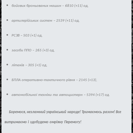
бойових броньованих машин
‒
6810 (+11)
од
,
артилер
і
йських
систем
–
2539 (+11)
од
,
РСЗВ – 503 (+1) од,
засоби ППО
‒
265 (+3)
од
,
л
і
так
і
в
–
305 (+1)
од
,
БПЛА оперативно-тактичного р
і
вня
–
2145 (+13),
автомоб
і
льно
ї
техн
і
ки
та
автоцистерн
–
5394 (+17)
од
.
Боремося, незламний укра
ї
нський
народе
!
Трима
є
мось
разом
!
Все
витрима
є
мо
і
здобудемо
омр
і
яну
Перемогу
!