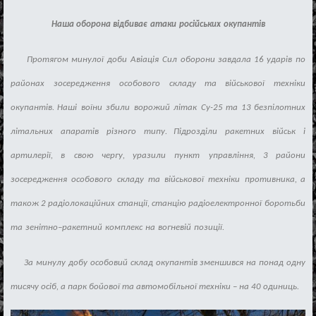
Наша оборона в
і
дбива
є
атаки
рос
і
йських
окупант
і
в
Протягом минуло
ї
доби
Ав
і
ац
і
я
Сил
оборони
завдала
16
удар
і
в
по
районах
зосередження
особового
с
кладу та в
і
йськово
ї
техн
і
ки
окупант
і
в
.
Наш
і
во
ї
ни
збили
ворожий
л
і
так
Су
-25
та
13
безп
і
лотних
л
і
тальних
апарат
і
в
р
і
зного
типу
.
П
і
дрозд
і
ли
ракетних
в
і
йськ
і
артилер
ії
,
в
свою
чергу
,
уразили
пункт
управл
і
ння
, 3
райони
зосередження
особового
складу
та
в
і
йсько
во
ї
техн
і
ки
противника
,
а
також
2
рад
і
олокац
і
йних
станц
ії
,
станц
і
ю
рад
і
оелектронно
ї
боротьби
та
зен
і
тно
–
ракетний
комплекс
на
вогнев
і
й
позиц
ії
.
За минулу добу особовий склад окупантів зменшився на понад одну
тисячу осіб, а парк бойової та автомобільної техніки – на 40 одиниць.