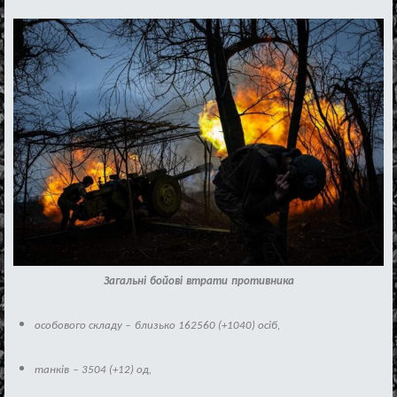
Загальн
і
бойов
і
втрати
противника
особового складу
‒
близько
162560 (+1040)
ос
і
б
,
танк
і
в
‒
3504 (+12)
од
,