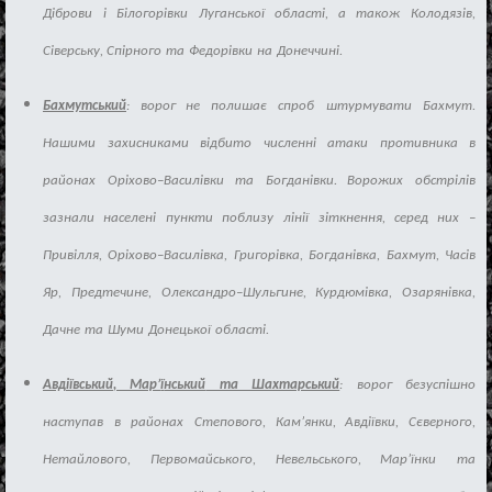
Д
і
брови
і
Б
і
логор
і
вки
Лугансь
ко
ї
област
і
,
а
також
Колодяз
і
в
,
С
і
верську
,
Сп
і
рного
та
Федор
і
вки
на
Донеччин
і
.
Бахмутський
: ворог не полиша
є
спроб
штурмувати
Бахмут
.
Нашими
захисниками
в
і
дбито
численн
і
атаки
противника
в
районах
Ор
і
хово
–
Васил
і
вки
та
Богдан
і
вки
.
Ворожих
обстр
і
л
і
в
зазнал
и населен
і
пункти
поблизу
л
і
н
ії
з
і
ткнення
,
серед
них
–
Прив
і
лля
,
Ор
і
хово
–
Васил
і
вка
,
Григор
і
вка
,
Богдан
і
вка
,
Бахмут
,
Час
і
в
Яр
,
Предтечине
,
Олександро
–
Шульгине
,
Курдюм
і
вка
,
Озарян
і
вка
,
Дачне
та
Шуми
Донецько
ї
област
і
.
Авд
ії
вський
, Мар’
ї
нський
та Шахтарський
: ворог безусп
і
шно
наступав
в
районах
Степового
,
Кам’янки
,
Авд
ії
вки
,
С
є
верного
,
Нетайлового
,
Первомайського
,
Невельського
,
Мар’
ї
нки
та