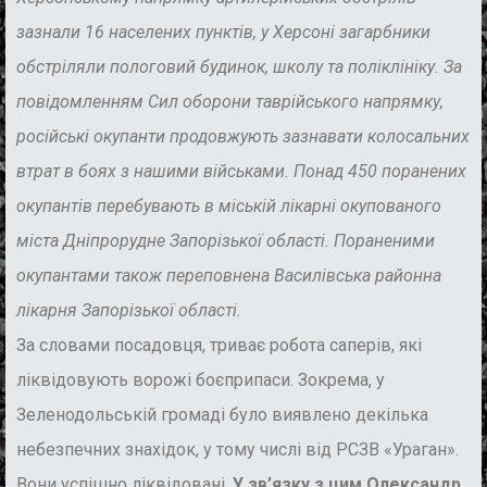
зазнали 16 населених пунктів, у Херсоні загарбники
обстріляли пологовий будинок, школу та поліклініку. За
повідомленням Сил оборони таврійського напрямку,
російські окупанти продовжують зазнавати колосальних
втрат в боях з нашими військами. Понад 450 поранених
окупантів перебувають в міській лікарні окупованого
міста Дніпрорудне Запорізької області. Пораненими
окупантами також переповнена Василівська районна
лікарня Запорізької області.
За словами посадовця, триває робота саперів, які
ліквідовують ворожі боєприпаси. Зокрема, у
Зеленодольській громаді було виявлено декілька
небезпечних знахідок, у тому числі від РСЗВ «Ураган».
Вони успішно ліквідовані.
У зв’язку з цим Олександр