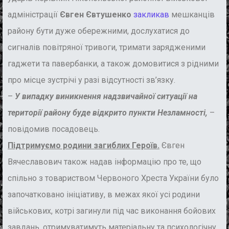
адміністрації
Євген
Євтушенко
закликав
мешканців
району бути дуже обережними, дослухатися до
сигналів повітряної тривоги, тримати зарядженими
гаджети та павербанки, а також домовитися з рідними
про місце зустрічі у разі відсутності зв’язку.
–
У випадку виникнення надзвичайної ситуації на
території району буде відкрито пункти Незламності,
–
повідомив посадовець.
Підтримуємо родини загиблих Героїв.
Євген
Вячеславович також надав інформацію про те, що
спільно з товариством Червоного Хреста України було
започатковано ініціативу, в межах якої усі родини
військових, котрі загинули під час виконання бойових
завдань, отримуватимуть матеріальну та психологічну