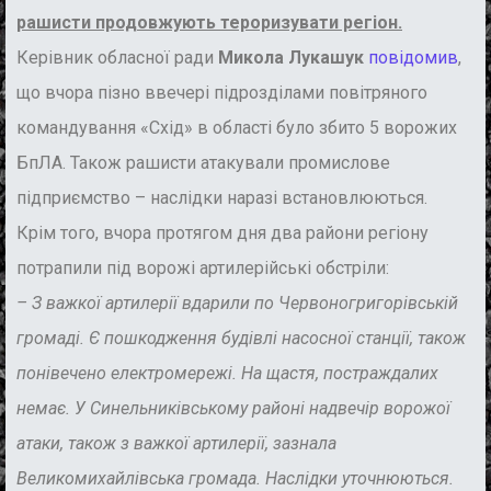
рашисти продовжують тероризувати регіон.
Керівник обласної ради
Микола
Лукашук
повідомив
,
що вчора пізно ввечері підрозділами повітряного
командування «Схід» в області було збито 5 ворожих
БпЛА. Також рашисти атакували промислове
підприємство – наслідки наразі встановлюються.
Крім того, вчора протягом дня два райони регіону
потрапили під ворожі артилерійські обстріли:
– З важкої артилерії вдарили по Червоногригорівській
громаді. Є пошкодження будівлі насосної станції, також
понівечено електромережі. На щастя, постраждалих
немає. У Синельниківському районі надвечір ворожої
атаки, також з важкої артилерії, зазнала
Великомихайлівська громада. Наслідки уточнюються.