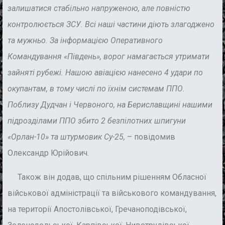
залишатися стабільно напруженою, але повністю
контролюється ЗСУ. Всі наші частини діють злагоджено
та мужньо. За інформацією Оперативного
Командування «Південь», ворог намагається утримати
зайняті рубежі. Нашою авіацією нанесено 4 удари по
окупантам, в тому числі по їхнім системам ППО.
Поблизу Дудчан і Червоного, на Бериславщині нашими
підрозділами ППО збито 2 безпілотних шпигуни
«Орлан-10» та штурмовик Су-25,
– повідомив
Олександр Юрійович.
Також він додав, що спільним рішенням Обласної
військової адміністрації та військового командування,
на території Апостолівської, Гречаноподівської,