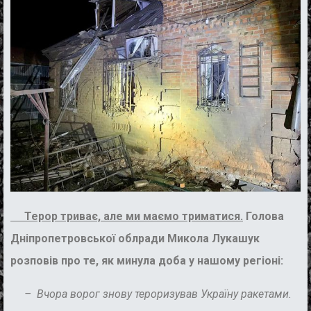
Терор триває, але ми маємо триматися.
Голова
Дніпропетровської облради
Микола Лукашук
розповів про те, як минула доба у нашому регіоні:
– Вчора ворог знову тероризував Україну ракетами.