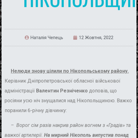
Наталія Чепець
12 Жовтня, 2022
Нелюди знову цілили по Нікопольському району.
Керівник Дніпропетровської обласної військової
адміністрації
Валентин Резніченко
доповів, що
росіяни усю ніч знущалися над Нікопольщиною. Важко
поранили 6-річну дівчинку:
– Ворог сім разів накрив район вогнем з «Градів» та
важкої артилерії.
На мирний Нікополь випустив понад