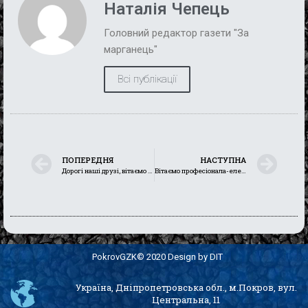
Наталія Чепець
Головний редактор газети "За
марганець"
Всі публікації
ПОПЕРЕДНЯ
НАСТУПНА
Дорогі наші друзі, вітаємо з новим днем, який наближає нас до Перемоги
Вітаємо професіонала-електрослюсаря Михайла ШУТОВА з ювілеєм!
PokrovGZK© 2020 Design by DIT
Україна, Дніпропетровська обл., м.Покров, вул.
Центральна, 11