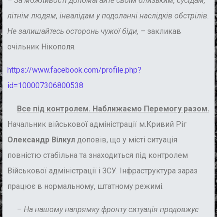
– За можливості допомагайте своїм близьким, сусідам,
літнім людям, інвалідам у подоланні наслідків обстрілів.
Не залишайтесь осторонь чужої біди, –
закликав
очільник Нікополя.
https://www.facebook.com/profile.php?
id=100007306800538
Все під контролем. Наближаємо Перемогу разом.
Начальник військової адміністрації м.Кривий Ріг
Олександр Вілкул
доповів, що у місті ситуація
повністю стабільна та знаходиться під контролем
Військової адміністрації і ЗСУ. Інфраструктура зараз
працює в нормальному, штатному режимі.
– На нашому напрямку фронту ситуація продовжує