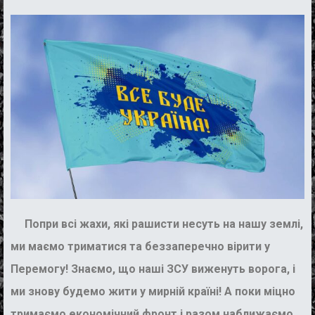
Попри всі жахи, які рашисти несуть на нашу землі,
ми маємо триматися та беззаперечно вірити у
Перемогу! Знаємо, що наші ЗСУ виженуть ворога, і
ми знову будемо жити у мирній країні! А поки міцно
тримаємо економічний фронт і разом наближаємо