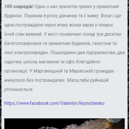
100 снарядів!
Один з них прилетів прямо у приватний
будинок. Поранив 6-річну дівчинку та її маму. Вони і ще
одна постраждала через атаку жінка зараз у лікарні.
Їхній стан важкий. У місті понівечені понад три десятки
багатоповерхівок та приватних будинків, газогони та
лінії електропередач. Пошкоджені два підприємства, два
садочки, школа, магазини та офіс благодійної
організації. У Марганецькій та Мирівській громадах
минулося без постраждалих. Масштаби руйнацій
уточнюються.
https://www.facebook.com/Valentyn.Reznichenko