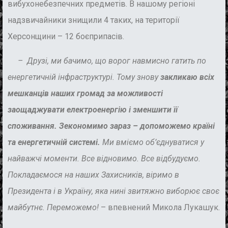
вибухонебезпечних предметів. В нашому регіоні
надзвичайники знищили 4 таких, на території
Херсонщини – 12 боєприпасів.
– Друзі, ми бачимо, що ворог навмисно гатить по
енергетичній інфраструктурі. Тому знову
закликаю всіх
мешканців наших громад за можливості
заощаджувати електроенергію і зменшити її
споживання. Зекономимо зараз – допоможемо країні
та енергетичній системі.
Ми вміємо об’єднуватися у
найважчі моменти. Все відновимо. Все відбудуємо.
Покладаємося на наших Захисників, віримо в
Президента і в Україну, яка нині звитяжно виборює своє
майбутнє. Переможемо!
– впевнений Микола Лукашук.