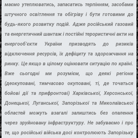
маємо утеплюватись, запасатись терпінням, засобами
штучного освітлення та обігріву і бути готовими до
будь-якого розвитку подій. Адже російський газовий
та енергетичний шантаж і постійні терористичні акти на
енергооб’єкти України призводять до ризиків
відключення ресурсів, їх дефіциту та здорожчання на
ринку. Це якщо в цілому оцінювати ситуацію по країні.
Вже сьогодні ми розумієм, що деякі регіони
(деокуповані, тимчасово окуповані, ті, де точаться
бойові дії та прифронтові) Харківської, Херсонської,
Донецької, Луганської, Запорізької та Миколаївської
областей можуть взагалі залиштись без опалення
через зруйновану інфраструктуру. Не забуваємо і про
те, що російські війська досі контролюють Запорізьку