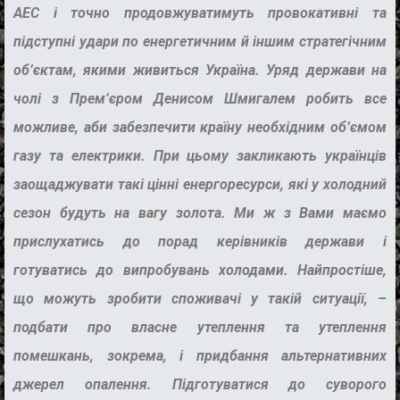
АЕС і точно продовжуватимуть провокативні та
підступні удари по енергетичним й іншим стратегічним
об’єктам, якими живиться Україна. Уряд держави на
чолі з Прем’єром Денисом Шмигалем робить все
можливе, аби забезпечити країну необхідним об’ємом
газу та електрики. При цьому закликають українців
заощаджувати такі цінні енергоресурси, які у холодний
сезон будуть на вагу золота. Ми ж з Вами маємо
прислухатись до порад керівників держави і
готуватись до випробувань холодами. Найпростіше,
що можуть зробити споживачі у такій ситуації, –
подбати про власне утеплення та утеплення
помешкань, зокрема, і придбання альтернативних
джерел опалення. Підготуватися до суворого