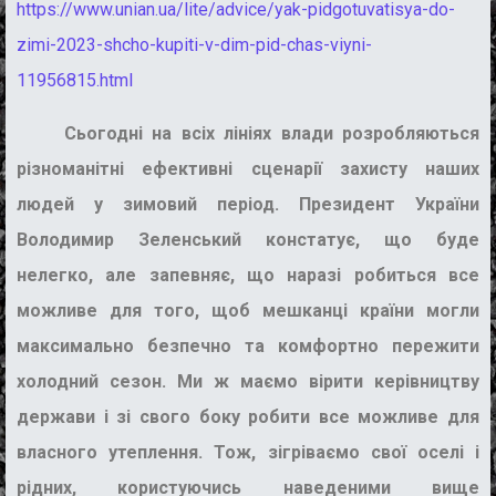
https://www.unian.ua/lite/advice/yak-pidgotuvatisya-do-
zimi-2023-shcho-kupiti-v-dim-pid-chas-viyni-
11956815.html
Сьогодні на всіх лініях влади розробляються
різноманітні ефективні сценарії захисту наших
людей у зимовий період. Президент України
Володимир Зеленський констатує, що буде
нелегко, але запевняє, що наразі робиться все
можливе для того, щоб мешканці країни могли
максимально безпечно та комфортно пережити
холодний сезон. Ми ж маємо вірити керівництву
держави і зі свого боку робити все можливе для
власного утеплення.
Тож, зігріваємо свої оселі і
рідних, користуючись наведеними вище