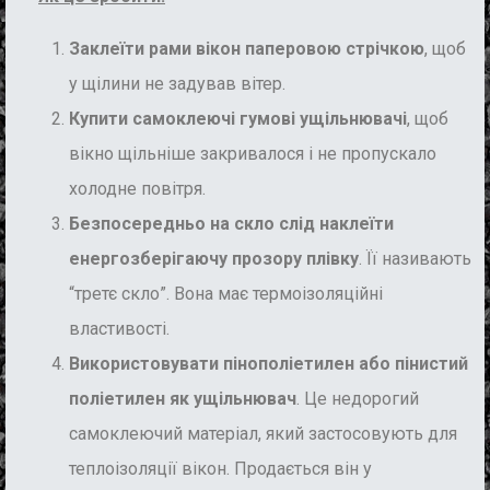
Заклеїти рами вікон паперовою стрічкою
, щоб
у щілини не задував вітер.
Купити самоклеючі гумові ущільнювачі
, щоб
вікно щільніше закривалося і не пропускало
холодне повітря.
Безпосередньо на скло слід наклеїти
енергозберігаючу прозору плівку
. Її називають
“третє скло”. Вона має термоізоляційні
властивості.
Використовувати пінополіетилен або пінистий
поліетилен як ущільнювач
. Це недорогий
самоклеючий матеріал, який застосовують для
теплоізоляції вікон. Продається він у