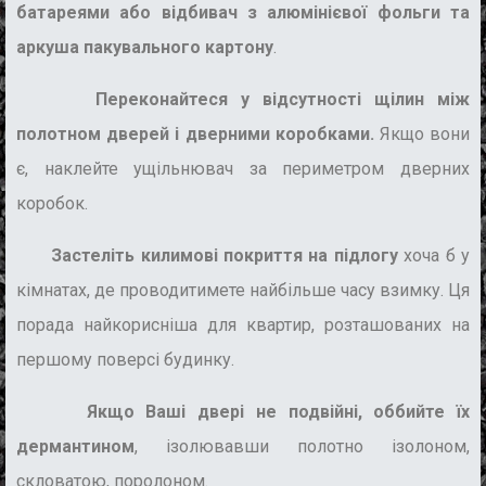
батареями або відбивач з алюмінієвої фольги та
аркуша пакувального картону
.
Переконайтеся у відсутності щілин між
полотном дверей і дверними коробками.
Якщо вони
є, наклейте ущільнювач за периметром дверних
коробок.
Застеліть килимові покриття на підлогу
хоча б у
кімнатах, де проводитимете найбільше часу взимку. Ця
порада найкорисніша для квартир, розташованих на
першому поверсі будинку.
Якщо Ваші двері не подвійні, оббийте їх
дермантином
, ізолювавши полотно ізолоном,
скловатою, поролоном.