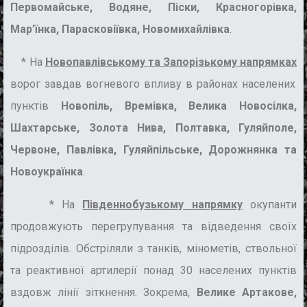
Первомайське, Водяне, Піски, Красногорівка,
Мар’їнка, Парасковіївка, Новомихайлівка
.
* На
Новопавлівському та Запорізькому напрямках
ворог завдав вогневого впливу в районах населених
пунктів
Новопіль, Времівка, Велика Новосілка,
Шахтарське, Золота Нива, Полтавка, Гуляйполе,
Червоне, Павлівка, Гуляйпільське, Дорожнянка та
Новоукраїнка
.
* На
Південнобузькому напрямку
окупанти
продовжують перегрупування та відведення своїх
підрозділів. Обстріляли з танків, мінометів, ствольної
та реактивної артилерії понад 30 населених пунктів
вздовж лінії зіткнення. Зокрема,
Велике Артакове,