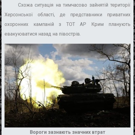
Схожа ситуація на тимчасово зайнятій території
Херсонської області, де представники приватних
охоронних кампаній з ТОТ АР Крим планують
евакуюватися назад на півострів.
Вороги зазнають значних втрат