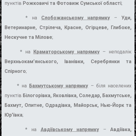
пунктів
Рожковичі та Фотовиж Сумської області
;
* на
Слобожанському напрямку
–
Уди,
Ветеринарне, Стрілеча, Красне, Огірцеве, Глибоке,
Нескучне та Мілове
;
* на
Краматорському напрямку
– неподалік
Верхньокам’янського, Іванівки, Серебрянки та
Спірного
;
* на
Бахмутському напрямку
– біля населених
пунктів
Білогорівка, Яковлівка, Соледар, Бахмутське,
Бахмут, Опитне, Одрадівка, Майорськ, Нью-Йорк та
Юр’ївка
;
* на
Авдіївському напрямку
–
Авдіївка,