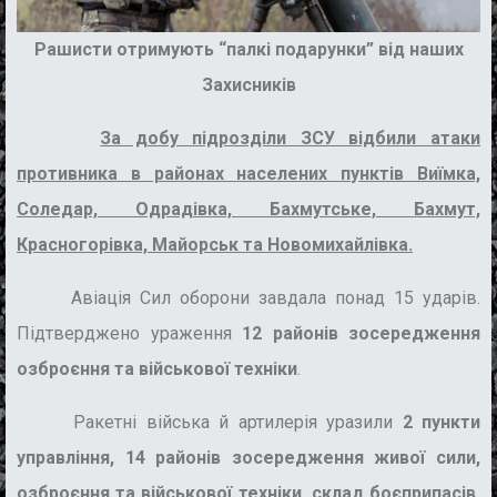
Рашисти отримують “палкі подарунки” від наших
Захисників
За добу підрозділи ЗСУ відбили атаки
противника в районах населених пунктів Виїмка,
Соледар, Одрадівка, Бахмутське, Бахмут,
Красногорівка, Майорськ та Новомихайлівка.
Авіація Сил оборони завдала понад 15 ударів.
Підтверджено ураження
12 районів зосередження
озброєння та військової техніки
.
Ракетні війська й артилерія уразили
2 пункти
управління, 14 районів зосередження живої сили,
озброєння та військової техніки, склад боєприпасів,