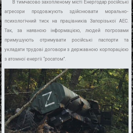
В тимчасово захопленому місті Енергодар російські
агресори продовжують здійснювати морально-
психологічний тиск на працівників Запорізької АЕС.
Так, за наявною інформацією, людей погрозами
примушують отримувати російські паспорти та
укладати трудові договори з державною корпорацією
з атомної енергії “росатом”.