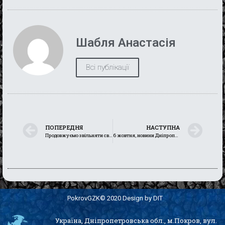
Шабля Анастасія
Всі публікації
ПОПЕРЕДНЯ
НАСТУПНА
Продовжуємо звільняти свої території і заручатись міжнародною підтримкою
6 жовтня, новини Дніпропетровщини: Нікопольський район знову потрапив під ворожий вогонь окупантів
PokrovGZK© 2020 Design by DIT
Україна, Дніпропетровська обл., м.Покров, вул.