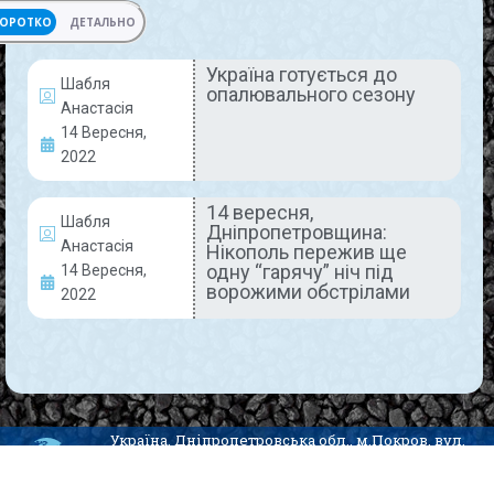
ОРОТКО
ДЕТАЛЬНО
Україна готується до
Шабля
опалювального сезону
АКТУАЛЬНО
Анастасія
14 Вересня,
2022
14 вересня,
Шабля
Дніпропетровщина:
Анастасія
Нікополь пережив ще
одну “гарячу” ніч під
14 Вересня,
ворожими обстрілами
2022
Україна готується до
опалювального сезону
Цьогоріч опалювальний сезон в Україні
офіційно стартує 15 жовтня. Але його будуть
Україна, Дніпропетровська обл., м.Покров, вул.
запроваджувати з урахуванням погодних умов в
Центральна, 11, ordgok@gmail.com,
регіонах. Незважаючи на складність ситуації
PokrovGZK© 2020 Design by DIT
через