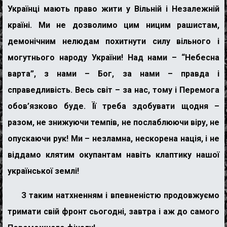
Українці мають право жити у Вільній і Незалежній
країні. Ми не дозволимо цим ницим рашистам,
демонічним нелюдам похитнути силу вільного і
могутнього народу України! Над нами – “Небесна
варта”, з нами – Бог, за нами – правда і
справедливість. Весь світ – за нас, тому і Перемога
обов’язково буде. Її треба здобувати щодня –
разом, не знижуючи темпів, не послаблюючи віру, не
опускаючи рук! Ми – незламна, нескорена нація, і не
віддамо клятим окупантам навіть клаптику нашої
української землі!
З таким натхненням і впевненістю продовжуємо
тримати свій фронт сьогодні, завтра і аж до самого