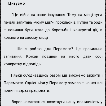
Цитуємо
:
“
Це війна за наше існування. Тому на місці туги,
печалі, запитань «чому ми?», прокльонів Путіна та орди
– повинна бути жага до боротьби і конкретні дії, в
кожного на своєму місці.
Що я роблю для
П
еремоги?
Це п
равильне
запитання. Кожен повинен на нього дати собі
конкретну відповідь.
Тільки об’єднавшись разом ми зможемо вижити і
П
еремогти. Однієї віри у
П
еремогу замало – на неї всі
повинні зараз працювати.
Ворог намагається похитнути нашу впевненість у