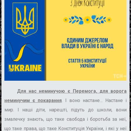
Для нас неминучою є Перемога, для ворога
неминучим є покарання
. І воно настане… Настане і
мир. І наші діти, нарешті, підуть до школи, вони
змалечку знають, що таке свобода і боротьба за неї,
що таке права, що таке Конституція України, і які у неї