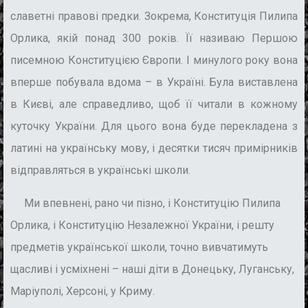
славетні правові предки. Зокрема, Конституція Пилипа
Орлика, якій понад 300 років. Її називаю Першою
писемною Конституцією Європи. І минулого року вона
вперше побувала вдома – в Україні. Була виставлена
в Києві, але справедливо, щоб її читали в кожному
куточку України. Для цього вона буде перекладена з
латині на українську мову, і десятки тисяч примірників
відправляться в українські школи.
Ми впевнені, рано чи пізно, і Конституцію Пилипа
Орлика, і Конституцію Незалежної України, і решту
предметів української школи, точно вивчатимуть
щасливі і усміхнені – наші діти в Донецьку, Луганську,
Маріуполі, Херсоні, у Криму.