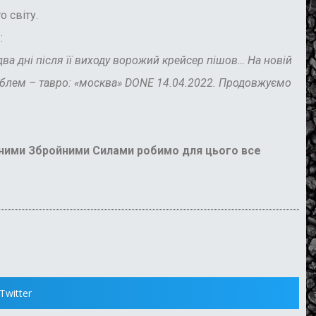
 світу.
о
:
а дні після її виходу ворожий крейсер пішов… На новій
раблем – тавро: «москва» DONE 14.04.2022. Продовжуємо
ними Збройними Силами робимо для цього все
Twitter