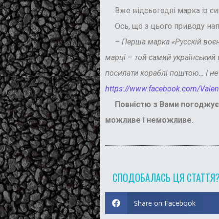
Вже відсьогодні марка із сим
Ось, що з цього приводу нап
– Перша марка «Русскій воєнни
марці – той самий український
посилати кораблі поштою… І не
https://www.facebook.com/Valen
Повністю з Вами погоджуємо
можливе і неможливе.
СПОДОБАЛАСЬ ЦЯ СТАТТЯ
Share on Facebook