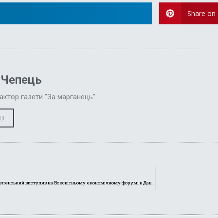
Share on 
 Чепець
актор газети "За марганець"
ії
Президент України Володимир Зеленський виступив на Всесвітньому економічному форумі в Давосі. Про що йшлося?