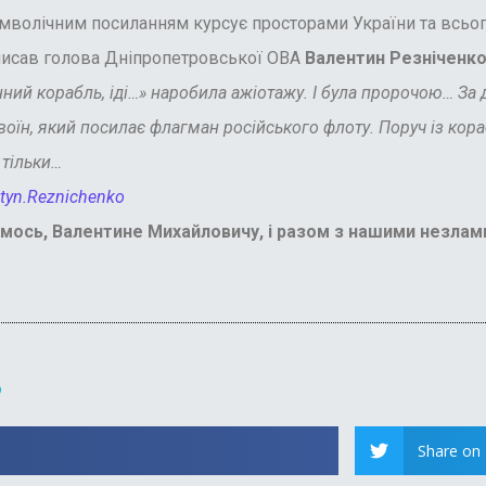
волічним посиланням курсує просторами України та всього
исав голова Дніпропетровської ОВА
Валентин Резніченк
й корабль, іді…» наробила ажіотажу. І була пророчою… За дв
 воїн, який посилає флагман російського флоту. Поруч із ко
 тільки…
tyn.Reznichenko
сь, Валентине Михайловичу, і разом з нашими незлам
?
Share on 