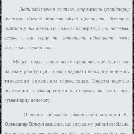
–
Люди
забезпечені житлом, отримують гуманітарну
допомогу. Багато жителів міста
пропонують
біженцям
по
жити у
них вдома
. Це тільки підтверджує
те,
наскільки
велике у нас серце та готовність підставити плече
землякам у складні часи.
Місцева влада
, у свою чергу,
продовжує проводити всю
належну роботу, щоб і надалі надавати необхідну допомогу
тимчасовим вимушеним
переселенцям.
Зокрема ведуться
перемовини
з міжнародними партнерами,
які постачають
гуманітарну допомогу
.
Очільник військової адміністрації м.Кривий Ріг
Олександр Вілкул
зазначив, що ситуація у районі стабільна.
Напередодні ввечері відбулися бої – ворог вкотре обстріляв з