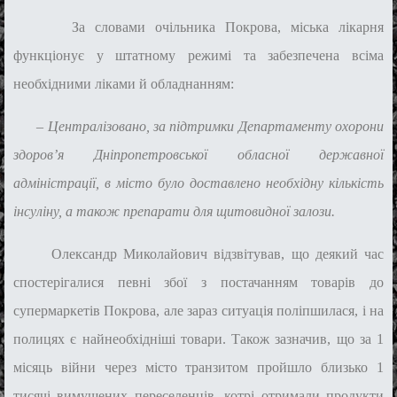
За словами очільника Покрова, міська лікарня
функціонує у штатному режимі та забезпечена всіма
необхідними ліками й обладнанням:
–
Централізовано, за підтримки Департаменту охорони
здоров’я Дніпропетровської обласної державної
адміністрації, в місто було доставлено необхідну кількість
інсуліну, а також препарати для щитовидної залози.
Олександр Миколайович відзвітував, що деякий час
спостерігалися певні збої
з постачанням
товарів до
супермаркетів Покрова, але зараз ситуація поліпшилася, і на
полицях є найнеобхідніші товари. Також зазначив, що за 1
місяць війни через місто транзитом пройшло близько 1
тисячі вимушених переселенців, котрі отримали продукти