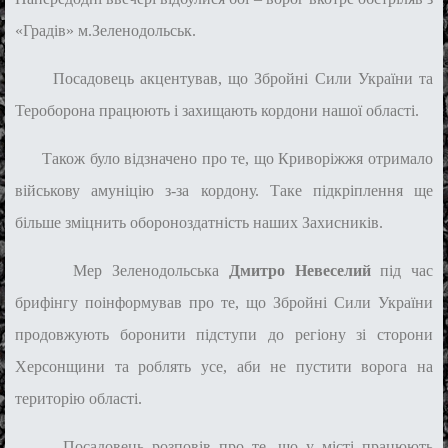
«Градів» м.Зеленодольськ.
Посадовець акцентував, що Збройні Сили України та
Тероборона працюють і захищають кордони нашої області.
Також було відзначено про те, що Криворіжжя отримало
військову амуніцію з-за кордону. Таке підкріплення ще
більше зміцнить обороноздатність наших Захисників.
Мер Зеленодольська
Дмитро Невеселий
під час
брифінгу поінформував про те, що
Збройні Сили України
продовжують боронити підступи до регіону зі сторони
Херсонщини та р
облять усе, аби не пустити ворога на
територію області.
Посадовець розповів про те, що у місті працюють