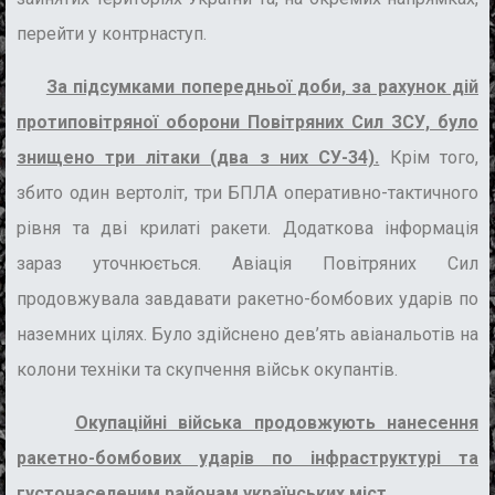
перейти у контрнаступ.
За підсумками попередньої доби, за рахунок дій
протиповітряної оборони Повітряних Сил ЗСУ, було
знищено три літаки (два з них СУ-34).
Крім того,
збито один вертоліт, три БПЛА оперативно-тактичного
рівня та дві крилаті ракети. Додаткова інформація
зараз уточнюється. Авіація Повітряних Сил
продовжувала завдавати ракетно-бомбових ударів по
наземних цілях. Було здійснено дев’ять авіанальотів на
колони техніки та скупчення військ окупантів.
Окупаційні війська продовжують нанесення
ракетно-бомбових ударів по інфраструктурі та
густонаселеним районам українських міст.