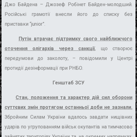
Джо Байдена – Джозеф Робінет Байден-молодший.
Російські грамотії внесли його до списку без
приставки “junior”.
Путін втрачає підтримку свого найближчого
оточення олігархів через санкції
, що створює
передумови до заколоту, – повідомили у Центрі
протидії дезінформації при РНБО.
Генштаб ЗСУ
Стан, положення та характер дій сил оборони
суттєвих змін протягом останньої доби не зазнали.
Збройним Силам України вдалось завдати нищівних
ударів по угрупованням військ окупантів на тимчасово
зайнятих територіях України та, на окремих напрямках,