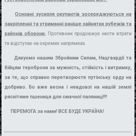
Основні зусилля окупантів зосереджуються на
закріпленні та утриманні раніше зайнятих рубежів та
районів оборони.
Противник продовжує нести втрати
та відступає на окремих напрямках.
Дякуємо нашим Збройним Силам, Нацгвардії та
бійцям тероброни за мужність, стійкість і витримку,
за те, що справно перетворюєте путінську орду на
добриво. Бо вже весна і невдовзі на нашій землі
ряснітиме пшениця для смачної паляниці!!!
ПЕРЕМОГА за нами! ВСЕ БУДЕ УКРАЇНА!