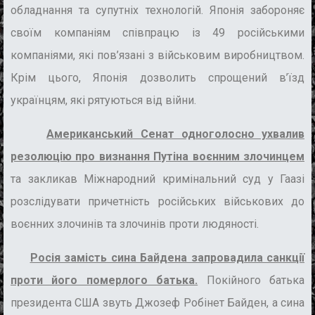
обладнання та супутніх технологій. Японія забороняє
своїм компаніям співпрацю із 49 російськими
компаніями, які пов’язані з військовим виробництвом.
Крім цього, Японія дозволить спрощений в’їзд
українцям, які рятуються від війни.
Американський Сенат одноголосно ухвалив
резолюцію про визнання Путіна воєнним злочинцем
та закликав Міжнародний кримінальний суд у Гаазі
розслідувати причетність російських військових до
воєнних злочинів та злочинів проти людяності.
Росія замість сина Байдена запровадила санкції
проти його померлого батька.
Покійного батька
президента США звуть Джозеф Робінет Байден, а сина