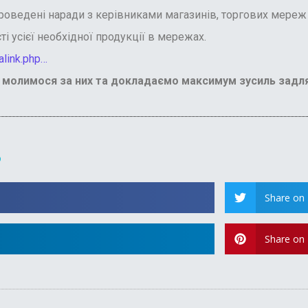
ведені наради з керівниками магазинів, торгових мереж т
і усієї необхідної продукції в мережах.
link.php…
 молимося за них та докладаємо максимум зусиль задля
?
Share on 
Share on 