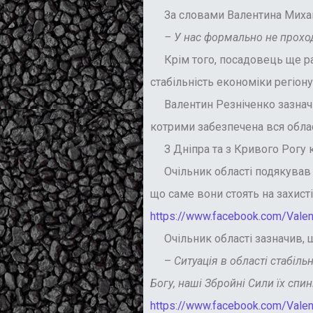
За словами Валентина Михайло
– У нас формально не проходят
Крім того, посадовець ще раз 
стабільність економіки регіону
Валентин Резніченко зазначив,
котрими забезпечена вся обла
З Дніпра та з Кривого Рогу ку
Очільник області подякував мі
що саме вони стоять на захисті
https://www.facebook.com/Val
Очільник області зазначив, що
–
Ситуація в області стабіль
Богу, наші Збройні Сили їх спи
https://www.facebook.com/Val