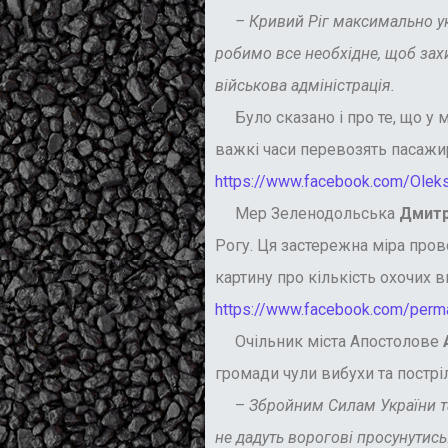
– Кривий Ріг максимально укрі
робимо все необхідне, щоб захи
військова адміністрація.
Було сказано і про те, що у м
важкі часи перевозять пасажир
https://www.facebook.com/Ole
Мер Зеленодольська
Дмитр
Рогу. Ця застережна міра про
картину про кількість охочих в
https://www.facebook.com/perma
Очільник міста Апостолове
громади чули вибухи та постріл
–
Збройним Силам України та 
не дадуть ворогові просунутись