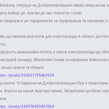
вича, ситуація на Дніпропетровщині наразі напружена, ал
ь бойові дії. Але ми до них повністю готові.
звернувся до підприємств та підприємців та закликав їх п
.
 що запасів реагентів для очистки води в області достатньо
сть.
рсують евакуаційні потяги, а також електропоїзди до обл
сцевій громаді, Збройним Силам та керівнику військової а
 нашої країни та області.
entyn…/posts/333651735463534
 ранок 15 березня на Дніпропетровщині був з тривогами, а
на. Ворога на нашій території немає. Загарбники зробили спр
нили.
entyn…/posts/333976435431064