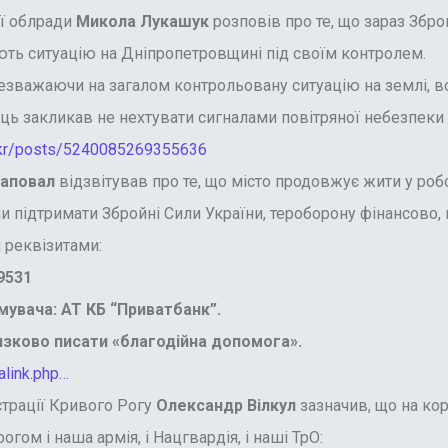
ї облради
Микола Лукашук
розповів про те, що зараз Збро
ють ситуацію на Дніпропетровщині під своїм контролем.
важаючи на загалом контрольовану ситуацію на землі, ворог
ь закликав не нехтувати сигналами повітряної небезпеки т
nkr/posts/5240085269355636
Шаповал
відзвітував про те, що місто продовжує жити у роб
 підтримати Збройні Сили України, тероборону фінансово, 
 реквізитами:
9531
увача: АТ КБ “Приватбанк”.
язково писати «благодійна допомога».
link.php…
трації Кривого Рогу
Олександр Вілкул
зазначив, що на кор
огом і наша армія, і Нацгвардія, і наші ТрО: