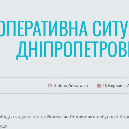
ОПЕРАТИВНА СИТУ
ДНІПРОПЕТРО
Шабля Анастасія
15 Березня, 
блдержадміністрації
Валентин Резніченко
побував у Крив
уди.