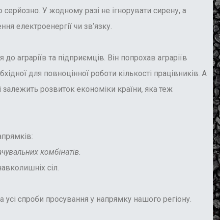
ерйозно. У жодному разі не ігнорувати сирену, а
ння електроенергії чи зв’язку.
 до аграріїв та підприємців. Він попрохав аграріїв
бхідної для повноцінної роботи кількості працівників. А
 залежить розвиток економіки країни, яка теж
апрямків:
чувальних комбінатів.
навколишніх сіл.
на усі спроби просування у напрямку нашого регіону.