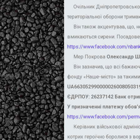
Очільник Дніпропетровсько
територіальної оборони трима
Він також акцентував, що, нез
вмикаються сирени. Посадовец
https://www.facebook.com/nba
Мер Покрова
Олександр 
Він зазначив, що всі бажаючи
фонду «Наше-місто» за такими
UA66305299000002600805031
ЄДРПОУ: 26237142 Банк отрим
У призначенні платежу обов’
https://www.facebook.com/perma
Керівник військової адмініс
котрих героїчно боролися з вор