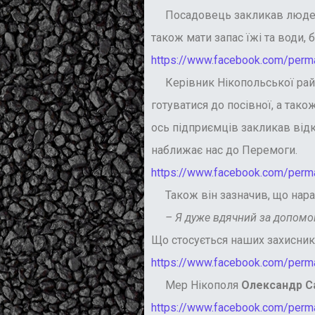
Посадовець закликав людей ро
також мати запас їжі та води,
https://www.facebook.com/perma
Керівник Нікопольської райо
готуватися до посівної, а тако
ось підприємців закликав відк
наближає нас до Перемоги.
https://www.facebook.com/perma
Також він зазначив, що нараз
– Я дуже вдячний за допомогу
Що стосується наших захисникі
https://www.facebook.com/perma
Мер Нікополя
Олександр 
https://www.facebook.com/perma