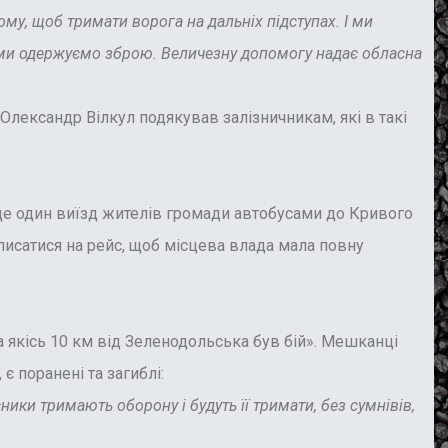
у, щоб тримати ворога на дальніх підступах. І ми
ї, ми одержуємо зброю. Величезну допомогу надає обласна
Олександр Вілкул подякував залізничникам, які в такі
 ще один виїзд жителів громади автобусами до Кривого
писатися на рейс, щоб місцева влада мала повну
а якісь 10 км від Зеленодольська був бій». Мешканці
є поранені та загиблі:
ики тримають оборону і будуть її тримати, без сумнівів,