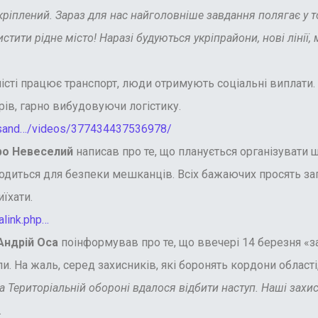
плений. Зараз для нас найголовніше завдання полягає у том
стити рідне місто! Наразі будуються укріпрайони, нові ліні
істі працює транспорт, люди отримують соціальні виплати. 
ів, гарно вибудовуючи логістику.
ksand…/videos/377434437536978/
о Невеселий
написав про те, що планується організувати
водиться для безпеки мешканців. Всіх бажаючих просять за
иїхати.
link.php…
Андрій Оса
поінформував про те, що ввечері 14 березня «з
и. На жаль, серед захисників, які боронять кордони області, 
Територіальній обороні вдалося відбити наступ. Наші захисн
.