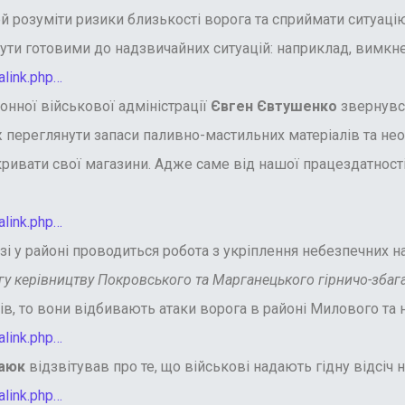
зуміти ризики близькості ворога та сприймати ситуацію с
 бути готовими до надзвичайних ситуацій: наприклад, вимкне
link.php…
нної військової адміністрації
Євген Євтушенко
звернувся
ж переглянути запаси паливно-мастильних матеріалів та нео
ривати свої магазини. Адже саме від нашої працездатності
link.php…
і у районі проводиться робота з укріплення небезпечних н
 керівництву Покровського та Марганецького гірничо-збага
в, то вони відбивають атаки ворога в районі Милового та 
link.php…
Саюк
відзвітував про те, що військові надають гідну відсіч 
link.php…