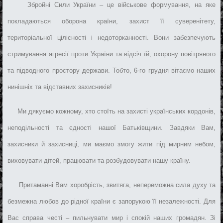
Збройні Сили України – це військове формування, на яке
покладаються оборона країни, захист її суверенітету,
територіальної цілісності і недоторканності. Вони забезпечують
стримування агресії проти України та відсіч їй, охорону повітряного
та підводного простору держави. Тобто, 6-го грудня вітаємо наших
нинішніх та відставних захисників!
Ми дякуємо кожному, хто стоїть на захисті українських кордонів,
неподільності та єдності нашої Батьківщини. Завдяки Вам,
захисники й захисниці, ми маємо змогу жити під мирним небом,
виховувати дітей, працювати та розбудовувати нашу країну.
Притаманні Вам хоробрість, звитяга, непереможна сила духу та
безмежна любов до рідної країни є запорукою її незалежності. Для
Вас справа честі – пильнувати мир і спокій наших громадян. Зі