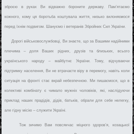
зброєю в руках Ви відважно бороните державу. Пам’ятаємо
кожного, кому ця боротьба коштувала життя, низько в
клоняємося
перед їхнім подвигом. Шануємо і ветеранів Збройних Сил України.
Дорогі військовослужбовці, Ви знаєте, що за Вашими надійними
плечима – доля Ваших рідних, друзів та близьких, всього
українського народу – майбутнє України. Тому, відчуваючи
підтримку населення, Ви не втрачаєте віру в перемогу, навіть коли
ситуація на фронті стає вкрай небезпечною. Ми пишаємося, що в
колективі комбінату є чимало мужніх чоловіків, які, наслідуючи
приклад наших прадідів, дідів, батьків, обрали для себе нелегку,
але гідну місію – служити Україні.
Тож зичимо Вам повсякчас міцного здоровʼя, козацької