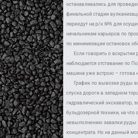
останавливались для проведен
финальной стадии вулканизаци
переедут на р/к №6 для осуще
начальникам карьеров по пров
по минимизации остановок обо
Если говорить о вскрытии ру
наблюдается отставание по По
машина уже встрою – готова 
График по вывозке руды выпо
спуска дороги в западном тор
гидравлический экскаватор, 
бульдозерной техники, на чт
невыполнению завалки руды и
концентрата. Но на данный м