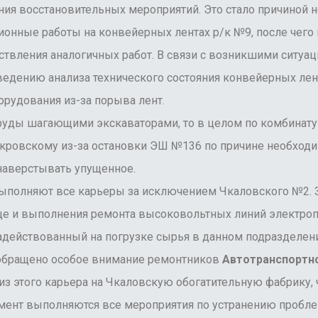
ия восстановительных мероприятий. Это стало причиной н
онные работы на конвейерных лентах р/к №9, после чего 
ствления аналогичных работ. В связи с возникшими ситуа
едению анализа технического состояния конвейерных лен
рудования из-за порыва лент.
ды шагающими экскаваторами, то в целом по комбинату э
кровскому из-за остановки ЭШ №136 по причине необходим
наверстывать упущенное.
лняют все карьеры за исключением Чкаловского №2. Зам
це и выполнения ремонта высоковольтных линий электропе
задействованный на погрузке сырья в данном подразделен
о обращено особое внимание ремонтников
Автотранспортно
з этого карьера на Чкаловскую обогатительную фабрику, 
омент выполняются все мероприятия по устранению пробл