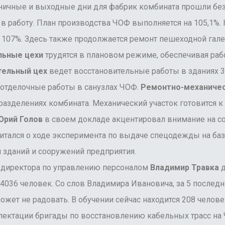
ничные и выходные дни для фабрик комбината прошли без 
ь в работу. План производства ЧОФ выполняется на 105,1%.
 107%. Здесь также продолжается ремонт пешеходной гале
льные цехи
трудятся в плановом режиме, обеспечивая раб
тельный цех
ведет восстановительные работы в зданиях 3
 отделочные работы в санузлах ЧОФ.
Ремонтно-механичес
азделениях комбината. Механический участок готовится к
рий Голов
в своем докладе акцентировал внимание на с
итался о ходе эксперимента по выдаче спецодежды на баз
 зданий и сооружений предприятия.
иректора по управлению персоналом
Владимир Травка
д
4036 человек. Со слов Владимира Ивановича, за 5 послед
может не радовать. В обучении сейчас находится 208 челов
лектации бригады по восстановлению кабельных трасс на 