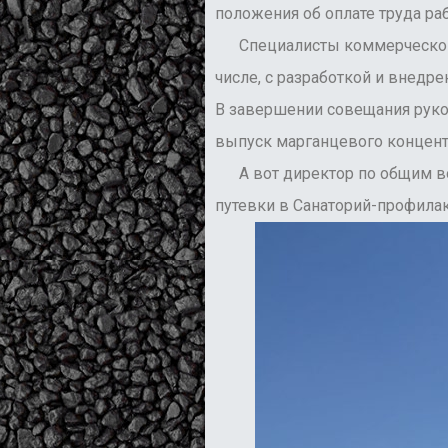
положения об оплате труда р
Специалисты коммерческого,
числе, с разработкой и внедр
В завершении совещания руко
выпуск марганцевого концентр
А вот директор по общим 
путевки в Санаторий-профилак