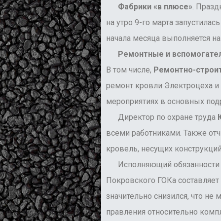
Фабрики «в плюсе»
. Празд
на утро 9-го марта запустилас
начала месяца выполняется на
Ремонтные и вспомогате
В том числе,
Ремонтно-строи
ремонт кровли Электроцеха и
мероприятиях в основных подр
Директор по охране труда
Ю
всеми работниками. Также отч
кровель, несущих конструкций
Исполняющий обязанности д
Покровского ГОКа составляет 
значительно снизился, что не 
правления относительно комп