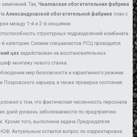
замечаний. Так,
Чкаловская обогатительная фабрика
 На
Александровской обогатительной фабрике
план с
реи между 1-й и 2-й секциями.
отоспособность структурных подразделений комбината.
-й категории. Силами специалистов РСЦ проводится
кий цех
задействован на восстановительных
 шеф-монтажу нового станка.
облюдении мер безопасности и карантинного режима
е Покровского карьера, а также проверки состояния
оложил о том, что фактическая численность персонала
них дней уровень заболеваемости по предприятию
ек. Кроме того, выполнена задача Председателя
ЧОФ. Актуальным остается вопрос по корректировке