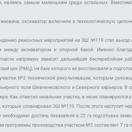
, являясь самым маленьким среди остальных. Вместимо
овича, экскаватор включили в технологическую цепоч
ению ремонтных мероприятий на ЭШ №119 стал выход из 
 между экскаватором и опорной базой. Именно благод
пчасти напрямую зависит дальнейшая бесперебойная раб
кий цех (РМЦ), на базе которого ее восстановили и подготов
тке №2 технической рекультивации, которым руководит
ьерного поля Шевченковского и Северного карьеров. В э
пера. Как отметил начальник участка, в июне планируются
ди, которые спланировал ЭШ №119. После этого наступит 
у необходимо достичь показателя в 22 га подготовки зе
и программы производства участком №2 составляет 7 га 