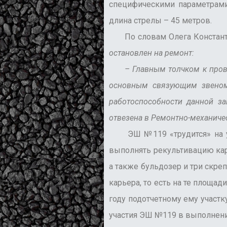
специфическими параметрами
длина стрелы – 45 метров.
По словам Олега Константин
остановлен на ремонт:
– Главным толчком к провед
основным связующим звеном
работоспособности данной за
отвезена в Ремонтно-механичес
ЭШ №119 «трудится» на учас
выполнять рекультивацию кар
а также бульдозер и три скре
карьера, то есть на те площа
году подотчетному ему участк
участия ЭШ №119 в выполнени