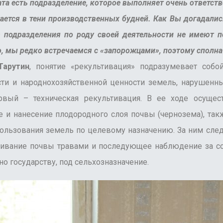
а есть подразделение, которое выполняет очень ответств
тается в тени производственных будней. Как Вы догадали
в подразделения по роду своей деятельности не имеют п
о, мы редко встречаемся с «запорожцами», поэтому сполн
Тарутин
, понятие «рекультивация» подразумевает собо
сти и народнохозяйственной ценности земель, нарушенн
рвый – техническая рекультивация. В ее ходе осущест
е и нанесение плодородного слоя почвы (чернозема), та
льзования земель по целевому назначению. За ним следу
еивание почвы травами и последующее наблюдение за со
но государству, под сельхозназначение.