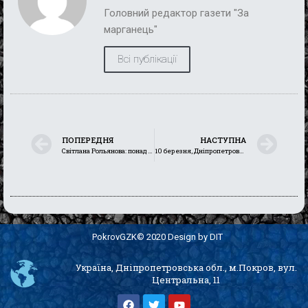
Головний редактор газети "За
марганець"
Всі публікації
ПОПЕРЕДНЯ
НАСТУПНА
Світлана Рольянова: понад 20 років тому з нею сталася «хімія»…
10 березня, Дніпропетровщина: внаслідок ворожих обстрілів на Нікопольщині дві людини дістали поранення
PokrovGZK© 2020 Design by DIT
Україна, Дніпропетровська обл., м.Покров, вул.
Центральна, 11