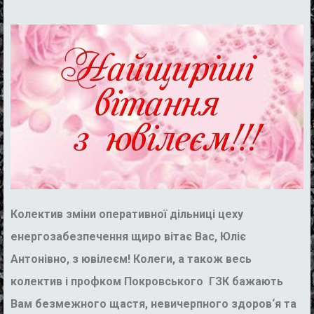
Колектив
зміни
оперативної дільниці цеху
енергозабезпечення
щиро
вітає Вас,
Юліє
Антонівно, з ювілеєм
!
Колеги, а також весь
колектив і профком Покровського
ГЗК бажають
Вам безмежного щастя
,
невичерпного здоров
‘
я та