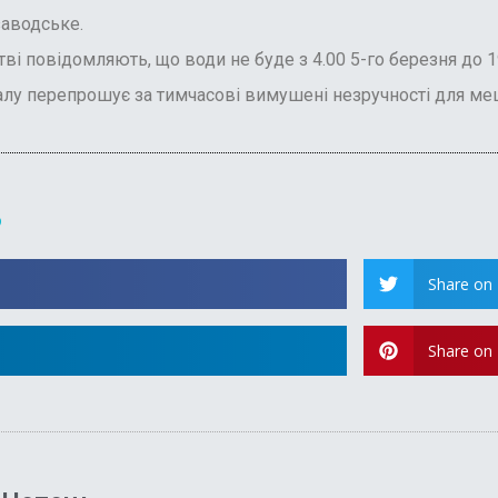
заводське.
і повідомляють, що води не буде з 4.00 5-го березня до 19
лу перепрошує за тимчасові вимушені незручності для ме
?
Share on 
Share on 