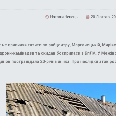
Наталія Чепець
20 Лютого, 2
не припиняв гатити по райцентру, Марганецькій, Мирівсь
дрони-камікадзи та скидав боєприпаси з БпЛА. У Межівс
динок постраждала 20-річна жінка. Про наслідки атак ро