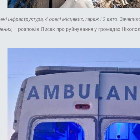
ні інфраструктура, 4 оселі місцевих, гараж і 2 авто. Зачепил
нених,
– розповів Лисак про руйнування у громадах Нікопол