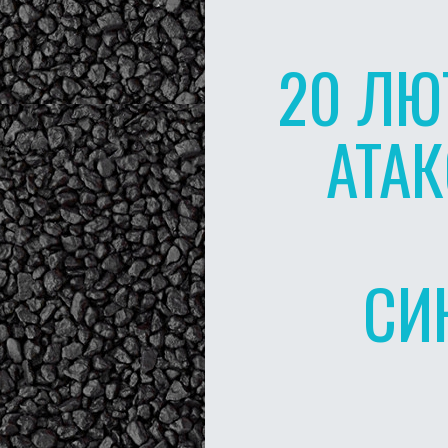
20 ЛЮ
АТАК
СИ