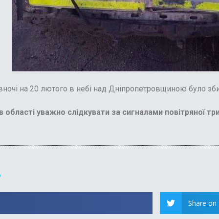
 вночі на 20 лютого в небі над Дніпропетровщиною було зб
в області уважно слідкувати за сигналами повітряної три
?
Share on 