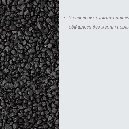
У населених пунктах понівече
обійшлося без жертв і пора