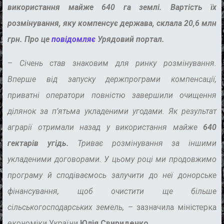
використання майже 640 га землі. Вартість їх
розмінування, яку компенсує держава, склала 20,6 млн
грн. Про це
повідомляє
Урядовий портал.
–
Січень став знаковим для ринку розмінування.
Вперше від запуску держпрограми компенсації,
приватні оператори повністю завершили очищення
ділянок за п’ятьма укладеними угодами. Як результат
аграрії отримали назад у використання майже
640
гектарів угідь.
Триває розмінування за іншими
укладеними договорами. У цьому році ми продовжимо
програму й сподіваємось залучити до неї донорське
фінансування, щоб очистити ще більше
сільськогосподарських земель,
–
зазначила міністерка
економіки України
Юлія Свириденко.