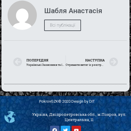
Шабля Анастасія
Всі публікації
ПОПЕРЕДНЯ
НАСТУПНА
Українські Захисники та їх рідні можуть пройти соціально-психологічну адаптацію в санаторіях області
Отримати витяг із реєстру ветеранів війни тепер можна за лічені хвилини
PokrovGZK© 2020 Design by DIT
Україна, Дніпропетровська обл., м.Покров, вул.
Центральна, 11